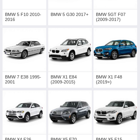
BMW 5 F10 2010-
BMW 5 G30 2017+
BMW 5GT F07
2016
(2009-2017)
BMW 7 E38 1995-
BMW X1 E84
BMW X1 F48
2001
(2009-2015)
(2019+)
BMW X4 F26
BMW X5 E70
BMW X5 F15