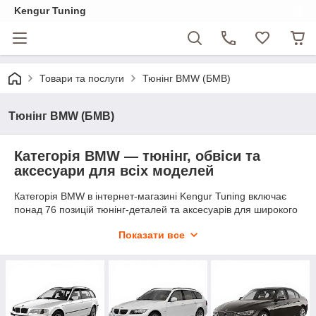
Kengur Tuning
Товари та послуги
Тюнінг BMW (БМВ)
Тюнінг BMW (БМВ)
Категорія BMW — тюнінг, обвіси та
аксесуари для всіх моделей
Категорія BMW в інтернет-магазині Kengur Tuning включає
понад 76 позицій тюнінг-деталей та аксесуарів для широкого
модельного ряду марки. Тут зібрані кузовні елементи для
Показати все
оновлення зовнішності автомобіля: передні та задні бампери,
решітки-«ніздрі», бокові пороги, спойлери на кришку
багажника, захист двигуна, протитуманні фари, сітки в
бампер та аксесуари. Кожна позиція підібрана під
оригінальну геометрію кузова — встановлення на штатні
посадочні місця без доробок.