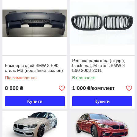
Решітка радіатора (ніздрі),
Бампер задній BMW 3 E90,
black mat, М-стиль BMW 3
стиль М3 (подвійний вихлоп)
E90 2008-2011
Під замовлення
В наявності
8 800
1 000
₴
₴/комплект
Купити
Купити