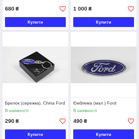
680
1 000
₴
₴
Купити
Купити
Брелок (сережка), China Ford
Ємблема (мал.) Ford
В наявності
В наявності
290
490
₴
₴
Купити
Купити