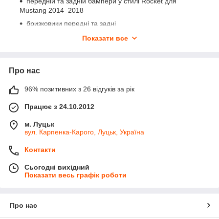
передній та задній бампери у стилі Rocket для
Mustang 2014–2018
бризковики передні та задні
вітровики (вставні та під ущільнювач)
Показати все
захист заднього бампера — труба пряма
хром-накладки на дзеркала
Про нас
накладки на ручки дверей (зі звичайним і сенсорним
захватом)
96% позитивних з 26 відгуків за рік
накладки на пороги в салон
Працює з 24.10.2012
накладки на стопи
м. Луцьк
килимки автомобільні
вул. Карпенка-Карого, Луцьк, Україна
шторки каркасні
Контакти
брелоки та емблеми Ford
Переваги категорії
Сьогодні вихідний
Показати весь графік роботи
19 позицій для 9 підкатегорій — від легкових авто до
комерційного транспорту
ексклюзивні бампери Rocket для Mustang —
Про нас
виражений спортивний стиль