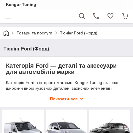
Kengur Tuning
Товари та послуги
Тюнінг Ford (Форд)
Тюнінг Ford (Форд)
Категорія Ford — деталі та аксесуари
для автомобілів марки
Категорія Ford в інтернет-магазині Kengur Tuning включає
широкий вибір кузовних деталей, захисних елементів і
аксесуарів для найпопулярніших моделей американського
Показати все
бренду. Тут представлені рішення для оновлення зовнішності
та захисту автомобіля: бампери, накладки на ручки та
пороги, хром-накладки на дзеркала, бризковики, вітровики,
килимки, шторки та брелоки.
Асортимент охоплює як легкові автомобілі — Mustang, Focus,
Fiesta, Mondeo, Kuga — так і комерційний транспорт: Transit і