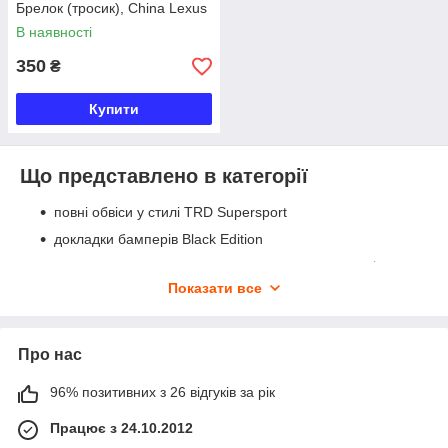
Брелок (тросик), China Lexus
В наявності
350
₴
Купити
Що представлено в категорії
повні обвіси у стилі TRD Supersport
докладки бамперів Black Edition
накладки на дзеркала з повторювачами поворотів
Показати все
рейлінги дахового багажника
захист паливного бака
кришки протитуманних фар
Про нас
кермо з дерев'яними вставками
96% позитивних з 26 відгуків за рік
насадки на вихлопні труби
аксесуари та декоративні елементи Lexus
Працює з 24.10.2012