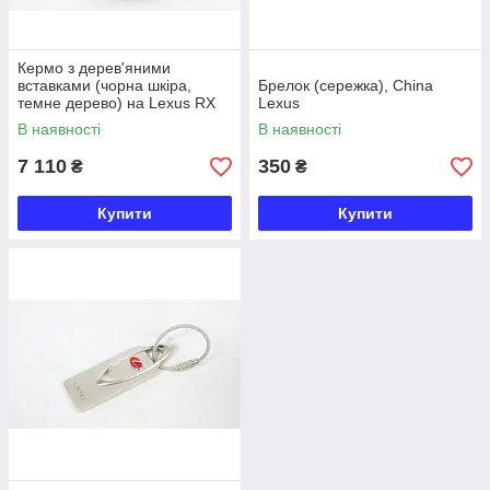
Кермо з дерев'яними
вставками (чорна шкіра,
Брелок (сережка), China
темне дерево) на Lexus RX
Lexus
2015+
В наявності
В наявності
7 110
350
₴
₴
Купити
Купити