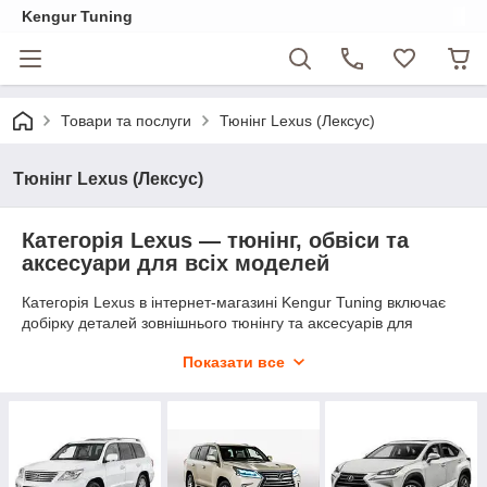
Kengur Tuning
Товари та послуги
Тюнінг Lexus (Лексус)
Тюнінг Lexus (Лексус)
Категорія Lexus — тюнінг, обвіси та
аксесуари для всіх моделей
Категорія Lexus в інтернет-магазині Kengur Tuning включає
добірку деталей зовнішнього тюнінгу та аксесуарів для
найпопулярніших моделей цього японського преміум-бренду.
Показати все
Тут представлені рішення для оновлення зовнішнього
вигляду та персоналізації автомобіля: обвіси, докладки
бамперів, накладки на дзеркала, рейлінги, захисні елементи,
кермо з декоративними вставками, насадки на вихлопну
систему та аксесуари.
Асортимент орієнтований на власників позашляховиків і