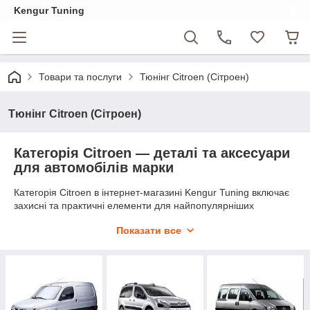
Kengur Tuning
Товари та послуги
Тюнінг Citroen (Сітроен)
Тюнінг Citroen (Сітроен)
Категорія Citroen — деталі та аксесуари
для автомобілів марки
Категорія Citroen в інтернет-магазині Kengur Tuning включає
захисні та практичні елементи для найпопулярніших
моделей французького бренду. Тут представлені деталі для
Показати все
захисту кузова та двигуна, захисту від бруду й зимових умов,
а також елементи комфортної експлуатації: бокові пороги,
захист двигуна, зимовий захист радіатора, бризковики та
ручки дверей.
Асортимент зосереджений переважно на комерційному
транспорті та компактних фургонах — Berlingo двох поколінь,