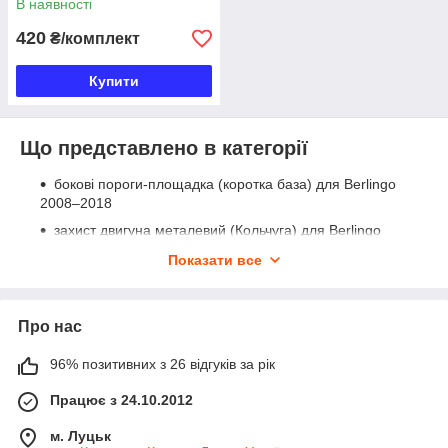
В наявності
420
₴/комплект
Купити
Що представлено в категорії
бокові пороги-площадка (коротка база) для Berlingo
2008–2018
захист двигуна металевий (Кольчуга) для Berlingo
1996–2008
Показати все
зимовий захист радіатора (в бампер, Heko) для
Berlingo 1996–2002
внутрішня ручка дверей для Berlingo/Partner 1996–
Про нас
2008
96% позитивних з 26 відгуків за рік
бризковики для Berlingo (універсальні)
бризковики для Jumpy 1995–2007
Працює з 24.10.2012
бризковики для Jumper 1994–2006 (два варіанти: з
м. Луцьк
написом та пласкі)