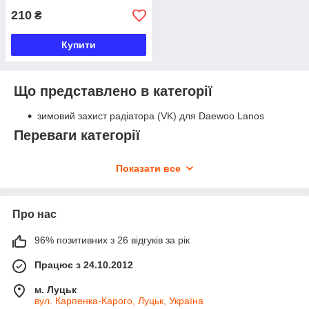
210
₴
Купити
Що представлено в категорії
зимовий захист радіатора (VK) для Daewoo Lanos
Переваги категорії
підбір аксесуарів під конкретну модель
Показати все
зимовий захист радіатора — практичний елемент
для холодного сезону
позиція є в наявності та відправляється одразу після
Про нас
оформлення замовлення
96% позитивних з 26 відгуків за рік
доступна ціна для популярного масового автомобіля
можливість замовлення інших елементів під
Працює з 24.10.2012
індивідуальний запит
м. Луцьк
Модельний ряд у каталозі
вул. Карпенка-Карого, Луцьк, Україна