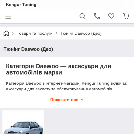
Kengur Tuning
Товари та послуги
Тюнінг Daewoo (Део)
Тюнінг Daewoo (Део)
Категорія Daewoo — аксесуари для
автомобілів марки
Категорія Daewoo в інтернет-магазині Kengur Tuning включає
аксесуари для захисту та обслуговування автомобілів
корейського бренду, широко представлених на вторинному
Показати все
ринку України. Наразі розділ містить одну позицію для
Daewoo Lanos — одного з найпоширеніших бюджетних
седанів у країні.
Категорія поповнюється відповідно до попиту. Якщо вас
цікавлять аксесуари або захисні елементи для інших
моделей — Nexia, Sens, Matiz, Nubira або Espero —