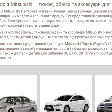
орія Mitsubishi — тюнінг, обвіси та аксесуари дл
ія Mitsubishi в інтернет-магазині Kengur Tuning включає широкий в
лярніших моделей японського бренду. Тут представлені рішення д
іля: бампери, решітки радіатора, молдинги, накладки на пороги та 
ики, килимки та протитуманні фари.
ент охоплює позашляховики, седани та кросовери Mitsubishi різних 
є підібрати деталі для будь-якого стилю: від практичного захисту
е в каталозі представлені деталі для Mitsubishi Pajero Wagon IV (2
ра, молдинги дверей, накладки на пороги та бампер, розширювачі ар
. Також доступні деталі для Outlander XL 2006–2013, Pajero Sport дво
юється.