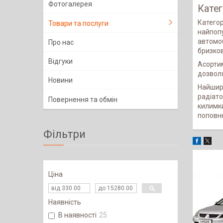
Фотогалерея
Катег
Категор
Товари та послуги
найпопу
автомоб
Про нас
бризков
Відгуки
Асортим
дозволя
Новини
Найширш
радіато
Повернення та обмін
килимки
поповн
Фільтри
Ціна
Наявність
В наявності
25