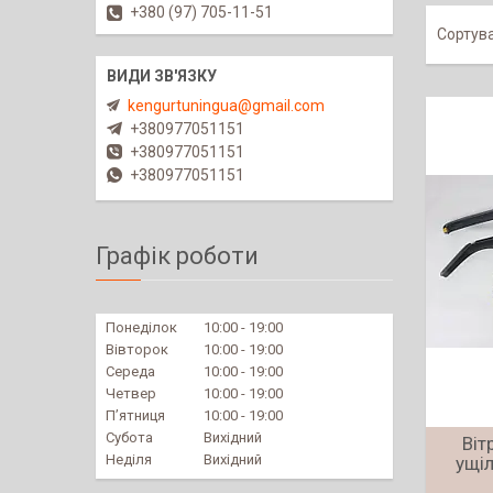
+380 (97) 705-11-51
kengurtuningua@gmail.com
+380977051151
+380977051151
+380977051151
Графік роботи
Понеділок
10:00
19:00
Вівторок
10:00
19:00
Середа
10:00
19:00
Четвер
10:00
19:00
Пʼятниця
10:00
19:00
Субота
Вихідний
Віт
Неділя
Вихідний
ущіл