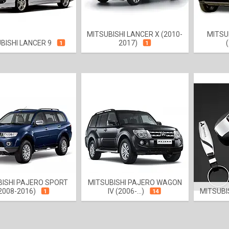
MITSUBISHI LANCER X (2010-
MITSU
BISHI LANCER 9
2017)
1
1
BISHI PAJERO SPORT
MITSUBISHI PAJERO WAGON
2008-2016)
IV (2006-...)
MITSUBI
1
14