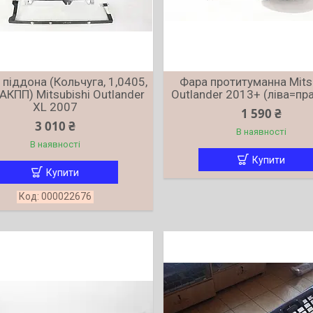
 піддона (Кольчуга, 1,0405,
Фара протитуманна Mits
 АКПП) Mitsubishi Outlander
Outlander 2013+ (ліва=пра
XL 2007
1 590 ₴
3 010 ₴
В наявності
В наявності
Купити
Купити
000022676