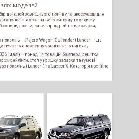
я всіх моделей
ибір деталей зовнішнього тюнінгу та аксесуарів для
ля оновлення зовнішнього вигляду та захисту
бампери, розширювачі арок, рейлінги, козирки,
поколінь — Pajero Wagon, Outlander і Lancer — що
 до повного оновлення зовнішнього вигляду.
006 і далі) — понад 14 позицій: бампери, решітки
ок, рейлінги, стоп у кришку запаски та гумові
х поколінь і Lancer 9 та Lancer X. Категорія постійно