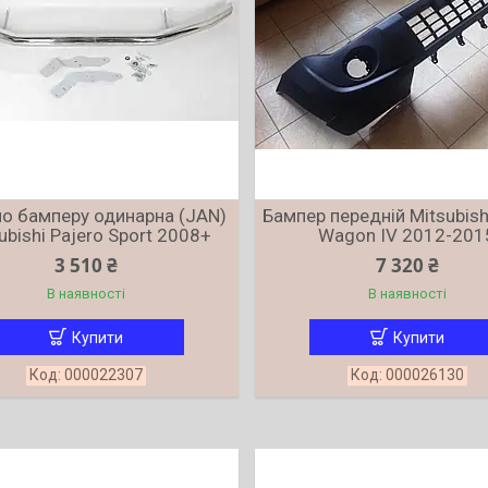
по бамперу одинарна (JAN)
Бампер передній Mitsubish
ubishi Pajero Sport 2008+
Wagon IV 2012-201
3 510 ₴
7 320 ₴
В наявності
В наявності
Купити
Купити
000022307
000026130