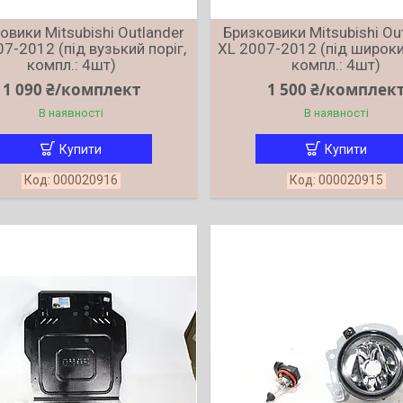
овики Mitsubishi Outlander
Бризковики Mitsubishi Ou
7-2012 (під вузький поріг,
XL 2007-2012 (під широкий
компл.: 4шт)
компл.: 4шт)
1 090 ₴/комплект
1 500 ₴/комплек
В наявності
В наявності
Купити
Купити
000020916
000020915