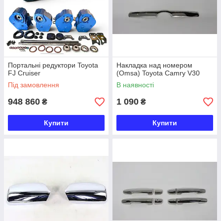
Портальні редуктори Toyota
Накладка над номером
FJ Cruiser
(Omsa) Toyota Camry V30
Під замовлення
В наявності
948 860
1 090
₴
₴
Купити
Купити