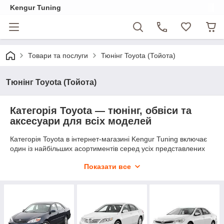
Kengur Tuning
Товари та послуги
Тюнінг Toyota (Тойота)
Тюнінг Toyota (Тойота)
Категорія Toyota — тюнінг, обвіси та
аксесуари для всіх моделей
Категорія Toyota в інтернет-магазині Kengur Tuning включає
один із найбільших асортиментів серед усіх представлених
марок — понад 122 позиції для широкого модельного ряду.
Показати все
Тут зібрані деталі зовнішнього тюнінгу та аксесуари для
персоналізації і оновлення зовнішнього вигляду автомобіля:
обвіси, бокові пороги, накладки на дзеркала та ручки,
вітровики, бризковики, дуги, розширювачі арок, молдинги,
фари, стопи та інші кузовні елементи.
Асортимент охоплює як позашляховики та пікапи — Toyota