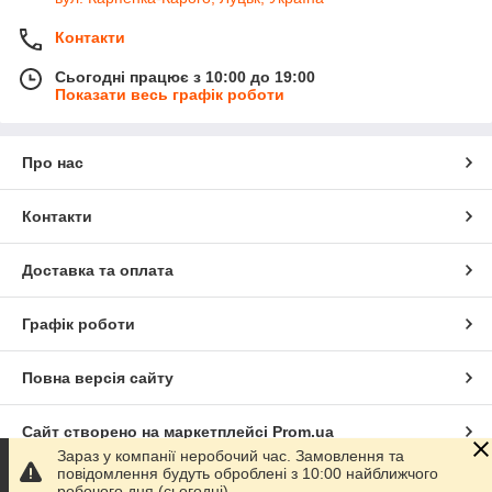
аксесуари та декоративні елементи
Контакти
Переваги категорії
Сьогодні працює з 10:00 до 19:00
Показати весь графік роботи
122 позиції — найбільший вибір деталей серед
японських марок у каталозі
підбір за конкретною моделлю, поколінням і роком
Про нас
випуску
рішення для позашляховиків, пікапів і легкових
Контакти
автомобілів Toyota
більшість позицій є в наявності та відправляються
Доставка та оплата
одразу
широкий діапазон цін — від бюджетних аксесуарів до
преміальних обвісів
Графік роботи
Стиль тюнінгу
Повна версія сайту
У категорії представлені елементи в різних стилях:
OEM+ — заводське оновлення або доповнення
Сайт створено на маркетплейсі
Prom.ua
стандартної комплектації
Зараз у компанії неробочий час. Замовлення та
Executive — представницький стиль для Land Cruiser
повідомлення будуть оброблені з 10:00 найближчого
Політика конфіденційності
робочого дня (сьогодні).