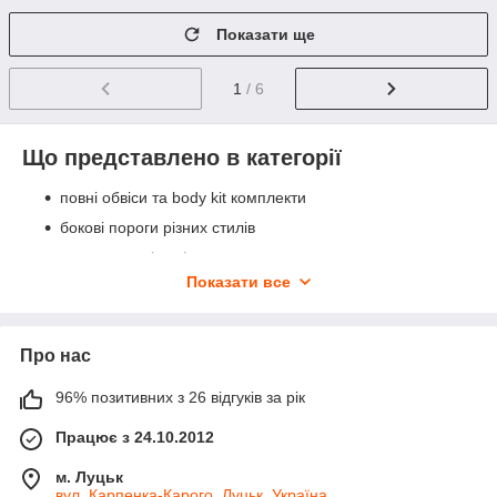
Показати ще
1
/ 6
Що представлено в категорії
повні обвіси та body kit комплекти
бокові пороги різних стилів
розширювачі колісних арок
Показати все
накладки на дзеркала та ручки дверей
накладки на фари
передні фари та задні стопи
Про нас
докладки та дифузори бамперів
96% позитивних з 26 відгуків за рік
дуги захисту бампера
молдинги дверей
Працює з 24.10.2012
вітровики та козирки на лобове скло
м. Луцьк
вул. Карпенка-Карого, Луцьк, Україна
бризковики