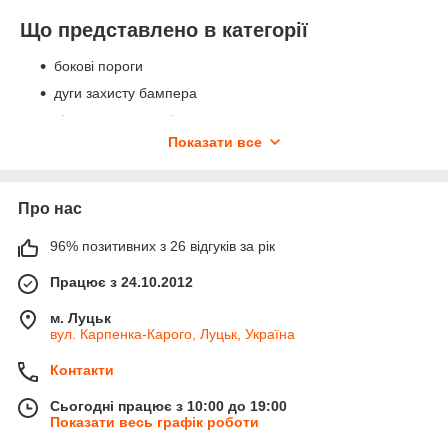
Що представлено в категорії
бокові пороги
дуги захисту бампера
вітровики на двері
Показати все
накладки на ручки дверей
накладки на задній бампер
захист піддона двигуна
Про нас
брелоки та аксесуари Kia
96% позитивних з 26 відгуків за рік
Переваги категорії
Працює з 24.10.2012
підбір деталей за конкретною моделлю та роком
випуску
м. Луцьк
вул. Карпенка-Карого, Луцьк, Україна
практичні захисні та декоративні аксесуари для
щоденного використання
Контакти
всі позиції є в наявності та відправляються одразу
після замовлення
Сьогодні працює з 10:00 до 19:00
Показати весь графік роботи
деталі сумісні з оригінальними кріпленнями кузова