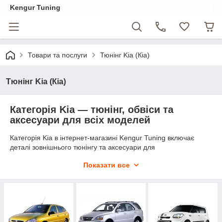
Kengur Tuning
Товари та послуги
Тюнінг Kia (Кіа)
Тюнінг Kia (Кіа)
Категорія Kia — тюнінг, обвіси та
аксесуари для всіх моделей
Категорія Kia в інтернет-магазині Kengur Tuning включає
деталі зовнішнього тюнінгу та аксесуари для
найпопулярніших моделей корейського бренду. Тут
Показати все
представлені рішення для захисту та персоналізації
автомобіля: бокові пороги, дуги захисту бампера, вітровики,
накладки на ручки та бампери, захист піддона, а також
фірмові аксесуари Kia.
Асортимент охоплює кросовери та компактні моделі різних
поколінь — Sportage, Sorento, Soul та Rio — що дозволяє