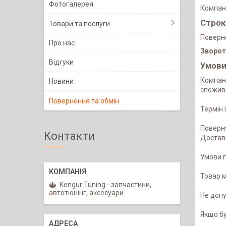
Фотогалерея
Компані
Строк
Товари та послуги
Поверн
Про нас
Зворот
Відгуки
Умови
Компані
Новини
спожива
Повернення та обмін
Термін 
Поверну
Контакти
Доставк
Умови п
Товар м
Kengur Tuning - запчастини,
автотюнінг, аксесуари
Не допу
Якщо бу