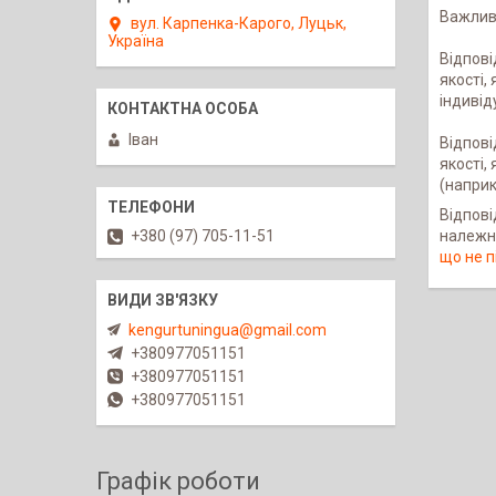
Важлив
вул. Карпенка-Карого, Луцьк,
Україна
Відпові
якості,
індивід
Іван
Відпові
якості,
(наприк
Відпов
належно
+380 (97) 705-11-51
що не п
kengurtuningua@gmail.com
+380977051151
+380977051151
+380977051151
Графік роботи