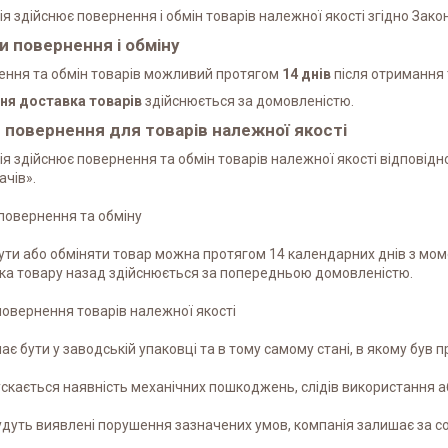
я здійснює повернення і обмін товарів належної якості згідно Зако
и повернення і обміну
ення та обмін товарів можливий протягом
14 днів
після отримання 
ня доставка товарів
здійснюється за домовленістю.
 повернення для товарів належної якості
я здійснює повернення та обмін товарів належної якості відповідно
чів».

повернення та обміну

ти або обміняти товар можна протягом 14 календарних днів з мом
а товару назад здійснюється за попередньою домовленістю.

овернення товарів належної якості

ає бути у заводській упаковці та в тому самому стані, в якому був п
скається наявність механічних пошкоджень, слідів використання а
дуть виявлені порушення зазначених умов, компанія залишає за со