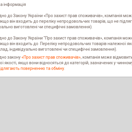
а інформація

дно до Закону України «Про захист прав споживачів», компанія може
 якщо він входить до переліку непродовольчих товарів, що не підля
уально виготовлені чи специфічні замовлення).

дно до Закону України "Про захист прав споживачів», компанія може
 якщо він входить до  Переліку непродовольчих товарів належної як
лад, індивідуально виготовлені чи специфічні замовлення).
ідно закону
«Про захист прав споживачів»
, компанія може відмовити
ї якості, якщо вони відносяться до категорій, зазначених у чинно
ідлягають поверненню та обміну
.