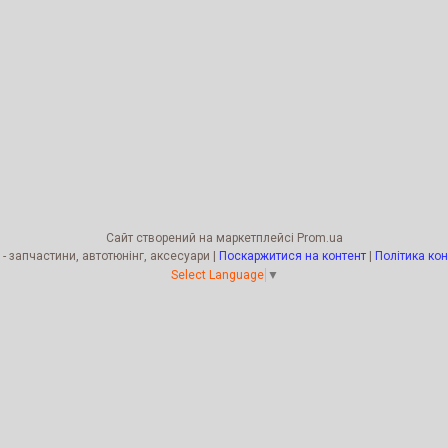
Сайт створений на маркетплейсі
Prom.ua
Kengur Tuning - запчастини, автотюнінг, аксесуари |
Поскаржитися на контент
|
Політика кон
Select Language
▼