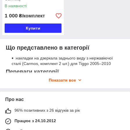
В наявності
1 000
₴/комплект
Купити
Що представлено в категорії
накладки на дзеркала заднього виду з нержавіючої
сталі (Carmos, комплект 2 шт.) для Tiggo 2005–2010
Переваги категорії
Показати все
накладки виготовлені з нержавіючої сталі — стійкі до
корозії та механічних пошкоджень
виробник Carmos — перевірений постачальник
Про нас
хромованого декору для широкого кола марок
кріплення на двосторонній скотч без свердління або
96% позитивних з 26 відгуків за рік
доробок кузова
Працює з 24.10.2012
позиція є в наявності та відправляється одразу після
оформлення