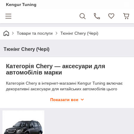
Kengur Tuning
Товари та послуги
Тюнінг Chery (Чері)
Тюнінг Chery (Чері)
Категорія Chery — аксесуари для
автомобілів марки
Категорія Chery в інтернет-магазині Kengur Tuning включає
декоративні аксесуари для китайських автомобілів цього
бренду. Наразі розділ містить хромовані накладки на
Показати все
дзеркала для Chery Tiggo — одного з найпопулярніших
кросоверів китайського виробника на українському ринку.
Усі позиції є в наявності та відправляються одразу після
оформлення замовлення. Категорія поповнюється відповідно
до попиту — якщо вас цікавлять аксесуари або захисні
елементи для інших моделей, зверніться до менеджера.