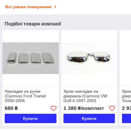
Всі умови повернення
Подібні товари компанії
Накладки на ручки
Хром накладки на
Хром
(Carmos) Ford Transit
дзеркала (Carmos) VW
дзер
2000-2006
Golf-4 1997-2003
Toua
680
1 380
2 9
₴
₴/комплект
Купити
Купити