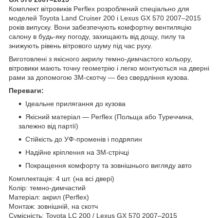
Комплект вітровиків Perflex розроблений спеціально для
моделей Toyota Land Cruiser 200 і Lexus GX 570 2007–2015
років випуску. Вони забезпечують комфортну вентиляцію
салону в будь-яку погоду, захищають від дощу, пилу та
знижують рівень вітрового шуму під час руху.
Виготовлені з якісного акрилу темно-димчастого кольору,
вітровики мають точну геометрію і легко монтуються на дверні
рами за допомогою 3M-скотчу — без свердління кузова.
Переваги:
Ідеальне прилягання до кузова
Якісний матеріал — Perflex (Польща або Туреччина,
залежно від партії)
Стійкість до УФ-променів і подряпин
Надійне кріплення на 3M-стрічці
Покращення комфорту та зовнішнього вигляду авто
Комплектація: 4 шт. (на всі двері)
Колір: темно-димчастий
Матеріал: акрил (Perflex)
Монтаж: зовнішній, на скотч
Сумісність: Toyota LC 200 / Lexus GX 570 2007–2015