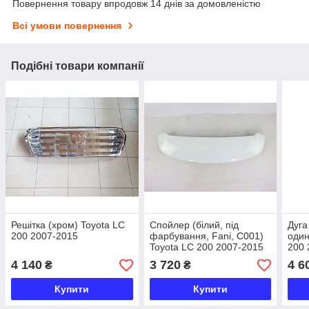
Повернення товару впродовж 14 днів за домовленістю
Всі умови повернення
Подібні товари компанії
Решітка (хром) Toyota LC
Спойлер (білий, під
Дуга
200 2007-2015
фарбування, Fani, С001)
один
Toyota LC 200 2007-2015
200 
4 140
3 720
4 6
₴
₴
Купити
Купити