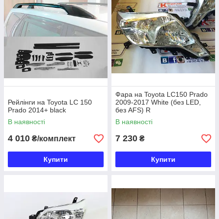
Фара на Toyota LC150 Prado
Рейлінги на Toyota LC 150
2009-2017 White (без LED,
Prado 2014+ black
без AFS) R
В наявності
В наявності
4 010
7 230
₴/комплект
₴
Купити
Купити