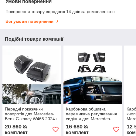
Умови повернення
Повернення товару впродовж 14 днів за домовленістю
Всі умови повернення
Подібні товари компанії
Передні покажчики
Карбонова обшивка
Карб
поворотів для Mercedes-
перемикача регулювання
кноп
Benz G-класу W465 2024+
сидіння для Mercedes-
Merc
Benz G-класу W465 2024+
W46
20 860
16 680
12 
₴/
₴/
комплект
комплект
ком