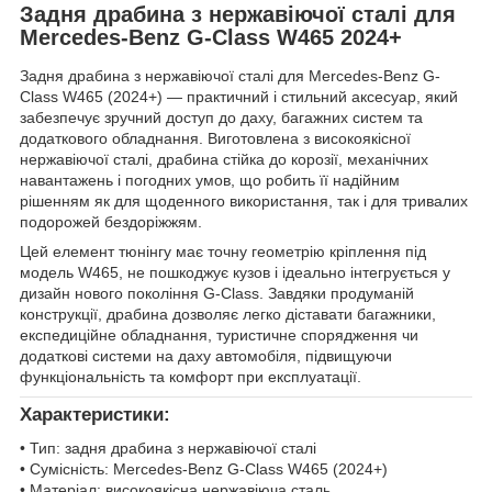
Задня драбина з нержавіючої сталі для
Mercedes-Benz G-Class W465 2024+
Задня драбина з нержавіючої сталі для Mercedes-Benz G-
Class W465 (2024+) — практичний і стильний аксесуар, який
забезпечує зручний доступ до даху, багажних систем та
додаткового обладнання. Виготовлена з високоякісної
нержавіючої сталі, драбина стійка до корозії, механічних
навантажень і погодних умов, що робить її надійним
рішенням як для щоденного використання, так і для тривалих
подорожей бездоріжжям.
Цей елемент тюнінгу має точну геометрію кріплення під
модель W465, не пошкоджує кузов і ідеально інтегрується у
дизайн нового покоління G-Class. Завдяки продуманій
конструкції, драбина дозволяє легко діставати багажники,
експедиційне обладнання, туристичне спорядження чи
додаткові системи на даху автомобіля, підвищуючи
функціональність та комфорт при експлуатації.
Характеристики:
• Тип: задня драбина з нержавіючої сталі
• Сумісність: Mercedes-Benz G-Class W465 (2024+)
• Матеріал: високоякісна нержавіюча сталь