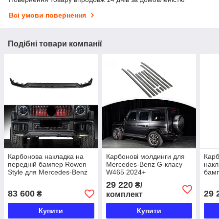
Всі умови повернення
Подібні товари компанії
Карбонова накладка на
Карбонові молдинги для
Кар
передній бампер Rowen
Mercedes-Benz G-класу
накл
Style для Mercedes-Benz
W465 2024+
бамп
G-класу W465
Benz
29 220
₴/
(202
83 600
29 
₴
комплект
Купити
Купити