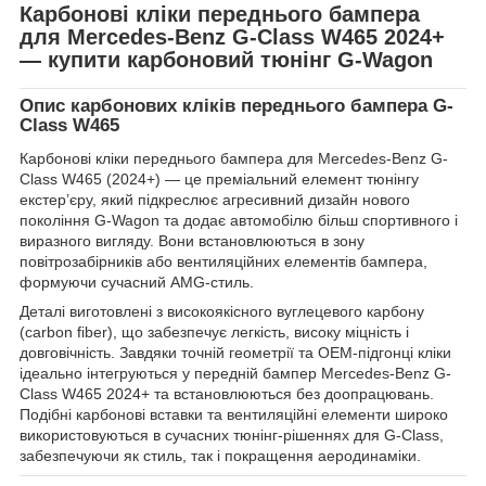
Карбонові кліки переднього бампера
для Mercedes-Benz G-Class W465 2024+
— купити карбоновий тюнінг G-Wagon
Опис карбонових кліків переднього бампера G-
Class W465
Карбонові кліки переднього бампера для Mercedes-Benz G-
Class W465 (2024+) — це преміальний елемент тюнінгу
екстер’єру, який підкреслює агресивний дизайн нового
покоління G-Wagon та додає автомобілю більш спортивного і
виразного вигляду. Вони встановлюються в зону
повітрозабірників або вентиляційних елементів бампера,
формуючи сучасний AMG-стиль.
Деталі виготовлені з високоякісного вуглецевого карбону
(carbon fiber), що забезпечує легкість, високу міцність і
довговічність. Завдяки точній геометрії та OEM-підгонці кліки
ідеально інтегруються у передній бампер Mercedes-Benz G-
Class W465 2024+ та встановлюються без доопрацювань.
Подібні карбонові вставки та вентиляційні елементи широко
використовуються в сучасних тюнінг-рішеннях для G-Class,
забезпечуючи як стиль, так і покращення аеродинаміки.