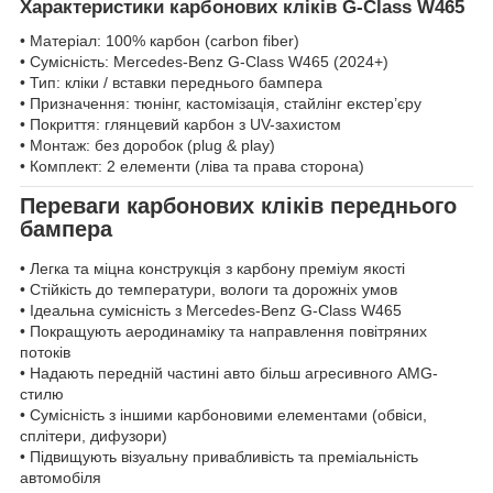
Характеристики карбонових кліків G-Class W465
• Матеріал: 100% карбон (carbon fiber)
• Сумісність: Mercedes-Benz G-Class W465 (2024+)
• Тип: кліки / вставки переднього бампера
• Призначення: тюнінг, кастомізація, стайлінг екстер’єру
• Покриття: глянцевий карбон з UV-захистом
• Монтаж: без доробок (plug & play)
• Комплект: 2 елементи (ліва та права сторона)
Переваги карбонових кліків переднього
бампера
• Легка та міцна конструкція з карбону преміум якості
• Стійкість до температури, вологи та дорожніх умов
• Ідеальна сумісність з Mercedes-Benz G-Class W465
• Покращують аеродинаміку та направлення повітряних
потоків
• Надають передній частині авто більш агресивного AMG-
стилю
• Сумісність з іншими карбоновими елементами (обвіси,
сплітери, дифузори)
• Підвищують візуальну привабливість та преміальність
автомобіля