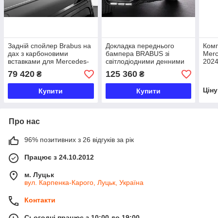
Задній спойлер Brabus на
Докладка переднього
Комп
дах з карбоновими
бампера BRABUS зі
Mer
вставками для Mercedes-
світлодіодними денними
2024
Benz G-класу W465 2024+
ходовими вогнями для
200
79 420
125 360
₴
₴
Mercedes-Benz G-класу
W465 2024+
Цін
Купити
Купити
Про нас
96% позитивних з 26 відгуків за рік
Працює з 24.10.2012
м. Луцьк
вул. Карпенка-Карого, Луцьк, Україна
Контакти
Сьогодні працює з 10:00 до 19:00