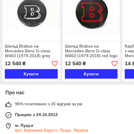
Шильд Brabus на
Шильд Brabus на
Карб
Mercedes-Benz G-class
Mercedes-Benz G-class
з че
W463 (1979-2018) grey
W463 (1979-2018) red logo
Merc
logo
W463
12 540
12 540
14 
₴
₴
Купити
Купити
Про нас
96% позитивних з 26 відгуків за рік
Працює з 24.10.2012
м. Луцьк
вул. Карпенка-Карого, Луцьк, Україна