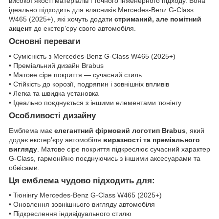
високої якості матеріалів і точного інженерного підходу. Вона
ідеально підходить для власників Mercedes-Benz G-Class
W465 (2025+), які хочуть додати
стриманий, але помітний
акцент
до екстер’єру свого автомобіля.
Основні переваги
• Сумісність з Mercedes-Benz G-Class W465 (2025+)
• Преміальний дизайн Brabus
• Матове сіре покриття — сучасний стиль
• Стійкість до корозії, подряпин і зовнішніх впливів
• Легка та швидка установка
• Ідеально поєднується з іншими елементами тюнінгу
Особливості дизайну
Емблема має
елегантний фірмовий логотип Brabus
, який
додає екстер’єру автомобіля
виразності та преміального
вигляду
. Матове сіре покриття підкреслює сучасний характер
G-Class, гармонійно поєднуючись з іншими аксесуарами та
обвісами.
Ця емблема чудово підходить для:
• Тюнінгу Mercedes-Benz G-Class W465 (2025+)
• Оновлення зовнішнього вигляду автомобіля
• Підкреслення індивідуального стилю