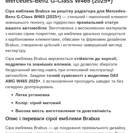
Mercedes-Benz G-Class W465 (2025+)
Сіра емблема Brabus на решітку радіатора для Mercedes-
Benz G-Class W465 (2025+)
— стильний і лаконічний елемент
зовнішнього тюнінгу, що підкреслює
преміальний статус
вашого автомобіля
. Виготовлена з високоякісних матеріалів
з матово-сірим покриттям, ця емблема ідеально поєднується
з карбоновими елементами, обвісами та фірмовим дизайном
Brabus, створюючи цілісний і естетично завершений вигляд
екстер’єру.
Сіра емблема Brabus вирізняється
стійкістю до корозії,
подряпин та зовнішніх впливів
, що дозволяє зберігати
бездоганний вигляд навіть при інтенсивній експлуатації
автомобіля. Завдяки
точній сумісності з моделями G63
AMG W465 2025+
, її встановлення проходить швидко та без
складних доопрацювань.
Легка установка
Колір: сірий матовий
Висока якість виготовлення та довговічність
Опис і переваги сірої емблеми Brabus
Сіра емблема Brabus — це поєднання преміального дизайну,