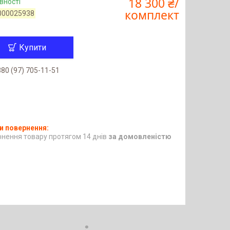
18 300 ₴/
вності
комплект
000025938
Купити
80 (97) 705-11-51
нення товару протягом 14 днів
за домовленістю