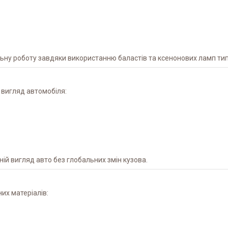
ільну роботу завдяки використанню баластів та ксенонових ламп тип
 вигляд автомобіля:
ій вигляд авто без глобальних змін кузова.
их матеріалів: