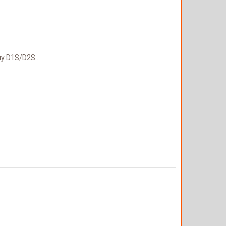
у D1S/D2S .