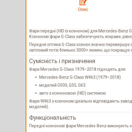
Опис
Фари передні (HID із ксеноном) для Mercedes-Benz 
Ксенонові фари G-Class забезпечують яскраве, рівн
Передня оптика G-Class ксенон значно перевершує с
світловий потік близько 3000+ люмен, що покращує о
Сумісність і призначення
Фари Mercedes G-Class 1979–2018 підходять для:
Mercedes-Benz G-Class W463 (1979–2018)
моделей G500, G55, G63
авто з ксеноновою (HID) системою
Фари W463 з ксеноном ідеально відповідають завод
моделей) .
Функціональність
Передні ксенонові фари Mercedes-Benz виконують о