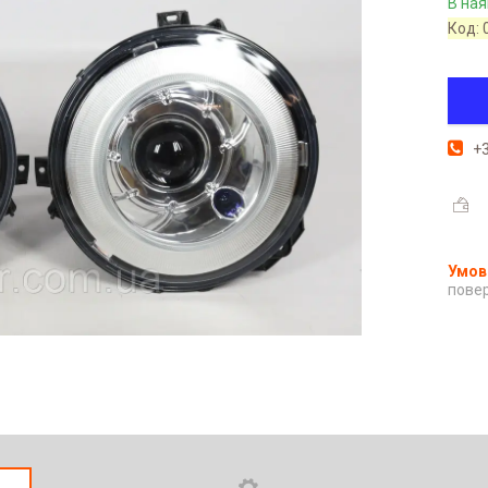
В ная
Код:
+3
повер