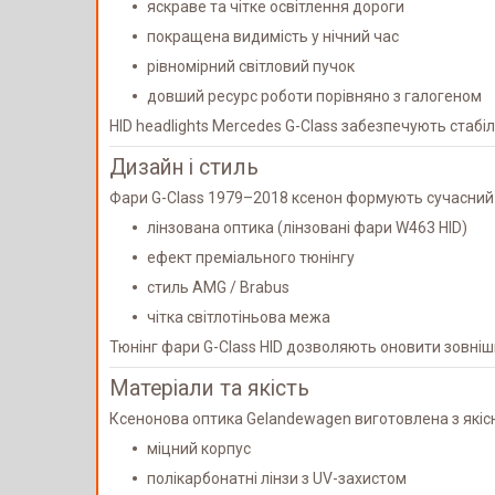
яскраве та чітке освітлення дороги
покращена видимість у нічний час
рівномірний світловий пучок
довший ресурс роботи порівняно з галогеном
HID headlights Mercedes G-Class забезпечують стаб
Дизайн і стиль
Фари G-Class 1979–2018 ксенон формують сучасний
лінзована оптика (лінзовані фари W463 HID)
ефект преміального тюнінгу
стиль AMG / Brabus
чітка світлотіньова межа
Тюнінг фари G-Class HID дозволяють оновити зовнішн
Матеріали та якість
Ксенонова оптика Gelandewagen виготовлена з якісн
міцний корпус
полікарбонатні лінзи з UV-захистом