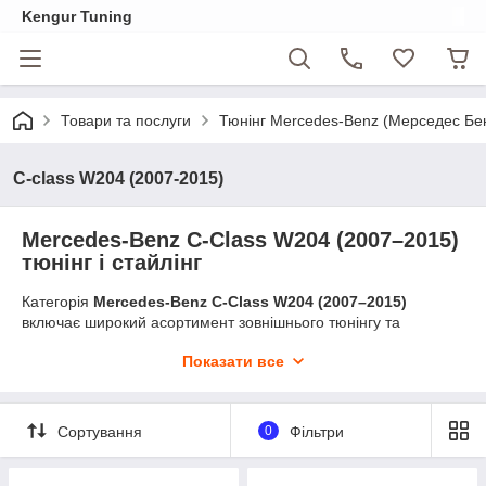
Kengur Tuning
Товари та послуги
Тюнінг Mercedes-Benz (Мерседес Бе
C-class W204 (2007-2015)
Mercedes-Benz C-Class W204 (2007–2015)
тюнінг і стайлінг
Категорія
Mercedes-Benz C-Class W204 (2007–2015)
включає широкий асортимент зовнішнього тюнінгу та
стайлінгу для оновлення вигляду автомобіля. Тут зібрані
Показати все
найпопулярніші елементи для рестайлінгу та модернізації
кузова в стилі
AMG / Avantgarde / Sport / GT Look
.
Асортимент категорії включає:
Сортування
0
Фільтри
дзеркала та корпуси дзеркал з повторювачами
поворотів