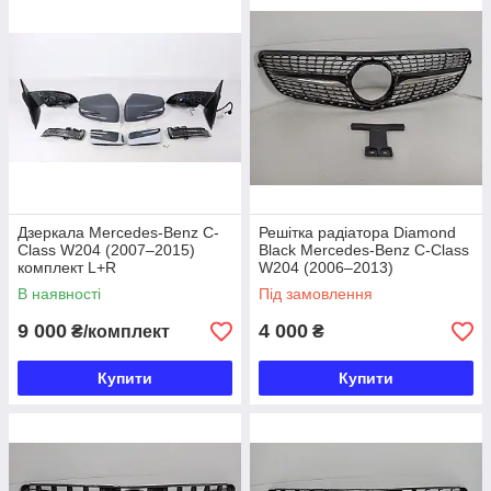
карбонові та глянцеві накладки на дзеркала
решітки радіатора
AMG / GT / Diamond / Chrome
Black стиль
декоративні накладки на кузов
Дзеркала Mercedes-Benz C-
Решітка радіатора Diamond
Class W204 (2007–2015)
Black Mercedes-Benz C-Class
комплект L+R
W204 (2006–2013)
В наявності
Під замовлення
9 000
4 000
₴/комплект
₴
Купити
Купити