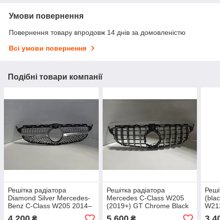
Умови повернення
Повернення товару впродовж 14 днів за домовленістю
Всі умови повернення
Подібні товари компанії
Решітка радіатора
Решітка радіатора
Реші
Diamond Silver Mercedes-
Mercedes C-Class W205
(bla
Benz C-Class W205 2014–
(2019+) GT Chrome Black
W21
2018 під камеру
з камерою
4 200
5 600
3 4
₴
₴