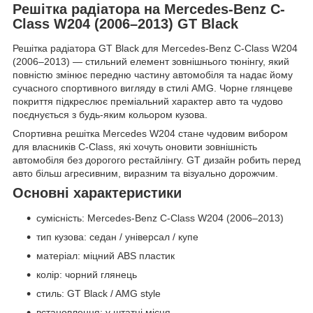
Решітка радіатора на Mercedes-Benz C-
Class W204 (2006–2013) GT Black
Решітка радіатора GT Black для Mercedes-Benz C-Class W204
(2006–2013) — стильний елемент зовнішнього тюнінгу, який
повністю змінює передню частину автомобіля та надає йому
сучасного спортивного вигляду в стилі AMG. Чорне глянцеве
покриття підкреслює преміальний характер авто та чудово
поєднується з будь-яким кольором кузова.
Спортивна решітка Mercedes W204 стане чудовим вибором
для власників C-Class, які хочуть оновити зовнішність
автомобіля без дорогого рестайлінгу. GT дизайн робить перед
авто більш агресивним, виразним та візуально дорожчим.
Основні характеристики
сумісність: Mercedes-Benz C-Class W204 (2006–2013)
тип кузова: седан / універсал / купе
матеріал: міцний ABS пластик
колір: чорний глянець
стиль: GT Black / AMG style
встановлення: у штатні місця