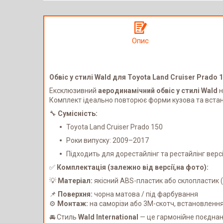
Опис
Обвіс у стилі Wald для Toyota Land Cruiser Prado 
Ексклюзивний
аеродинамічний обвіс у стилі Wald
н
Комплект ідеально повторює форми кузова та встан
🔧
Сумісність:
Toyota Land Cruiser Prado 150
Роки випуску: 2009–2017
Підходить для дорестайлінг та рестайлінг вер
✅
Комплектація (залежно від версії,на фото):
💡
Матеріал:
якісний ABS-пластик або склопластик (
📌
Поверхня:
чорна матова / під фарбування
⚙️
Монтаж:
на саморізи або 3M-скотч, встановленн
🚘 Стиль
Wald International
— це гармонійне поєднанн