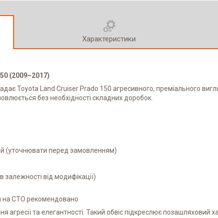
Характеристики
150 (2009–2017)
адає Toyota Land Cruiser Prado 150 агресивного, преміального вигл
овлюється без необхідності складних доробок.
сій (уточнювати перед замовленням)
в залежності від модифікації)
я на СТО рекомендовано
я агресії та елегантності. Такий обвіс підкреслює позашляховий ха