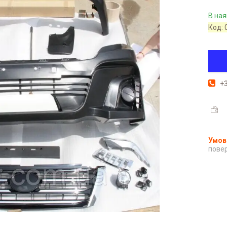
В ная
Код:
+3
повер