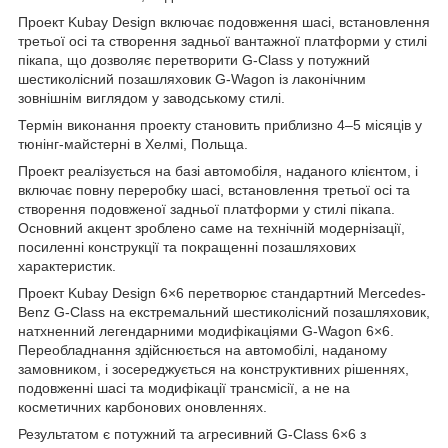
Проект Kubay Design включає подовження шасі, встановлення
третьої осі та створення задньої вантажної платформи у стилі
пікапа, що дозволяє перетворити G-Class у потужний
шестиколісний позашляховик G-Wagon із лаконічним
зовнішнім виглядом у заводському стилі.
Термін виконання проекту становить приблизно 4–5 місяців у
тюнінг-майстерні в Хелмі, Польща.
Проект реалізується на базі автомобіля, наданого клієнтом, і
включає повну переробку шасі, встановлення третьої осі та
створення подовженої задньої платформи у стилі пікапа.
Основний акцент зроблено саме на технічній модернізації,
посиленні конструкції та покращенні позашляхових
характеристик.
Проект Kubay Design 6×6 перетворює стандартний Mercedes-
Benz G-Class на екстремальний шестиколісний позашляховик,
натхненний легендарними модифікаціями G-Wagon 6×6.
Переобладнання здійснюється на автомобілі, наданому
замовником, і зосереджується на конструктивних рішеннях,
подовженні шасі та модифікації трансмісії, а не на
косметичних карбонових оновленнях.
Результатом є потужний та агресивний G-Class 6×6 з