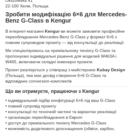
Okszowska 41
22-100 Хелм, Польща
Зробити модифікацію 6×6 для Mercedes-
Benz G-Class в Kengur
В інтернет-магазині
Kengur
ви можете замовити професійне
переобладнання Mercedes-Benz G-Class у формат 6×6 з
повним супроводом проекту — від консультації до реалізації.
Ми спеціалізуємось на преміальному тюнінгу G-Class та
пропонуємо індивідуальні рішення для моделей W463A і
W465, включаючи складні інженерні проекти.
Проект реалізується у співпраці з майстернею
Kubay Design
(Польща), яка має досвід створення 6×6 G-Class та
відповідних conversion-комплектів
Що ви отримуєте, працюючи з Kengur
• індивідуальний підбір конфігурації 6×6 під ваш G-Class
• повний супровід проекту
• консультації по технічній частині та варіантах реалізації
• організацію переобладнання в Європі
• доступ до преміального тюнінгу Mercedes G-Class
• можливість додаткового дооснащення (обвіси, карбон,