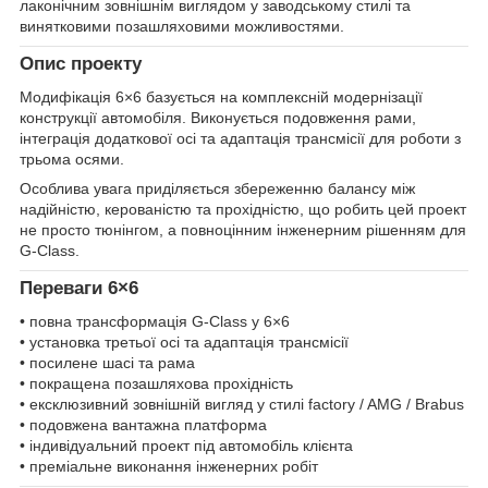
лаконічним зовнішнім виглядом у заводському стилі та
винятковими позашляховими можливостями.
Опис проекту
Модифікація 6×6 базується на комплексній модернізації
конструкції автомобіля. Виконується подовження рами,
інтеграція додаткової осі та адаптація трансмісії для роботи з
трьома осями.
Особлива увага приділяється збереженню балансу між
надійністю, керованістю та прохідністю, що робить цей проект
не просто тюнінгом, а повноцінним інженерним рішенням для
G-Class.
Переваги 6×6
• повна трансформація G-Class у 6×6
• установка третьої осі та адаптація трансмісії
• посилене шасі та рама
• покращена позашляхова прохідність
• ексклюзивний зовнішній вигляд у стилі factory / AMG / Brabus
• подовжена вантажна платформа
• індивідуальний проект під автомобіль клієнта
• преміальне виконання інженерних робіт