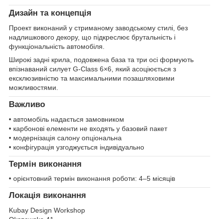
Дизайн та концепція
Проект виконаний у стриманому заводському стилі, без
надлишкового декору, що підкреслює брутальність і
функціональність автомобіля.
Широкі задні крила, подовжена база та три осі формують
впізнаваний силует G-Class 6×6, який асоціюється з
ексклюзивністю та максимальними позашляховими
можливостями.
Важливо
• автомобіль надається замовником
• карбонові елементи не входять у базовий пакет
• модернізація салону опціональна
• конфігурація узгоджується індивідуально
Термін виконання
• орієнтовний термін виконання роботи: 4–5 місяців
Локація виконання
Kubay Design Workshop