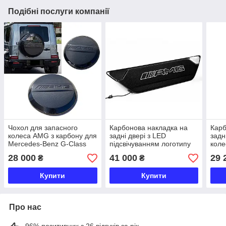
Подібні послуги компанії
Чохол для запасного
Карбонова накладка на
Карб
колеса AMG з карбону для
задні двері з LED
задн
Mercedes-Benz G-Class
підсвічуванням логотипу
коле
W463A / W465
AMG для Mercedes-Benz
Benz
28 000
41 000
29 
₴
₴
G-Class W463A / W465
Clas
Купити
Купити
Про нас