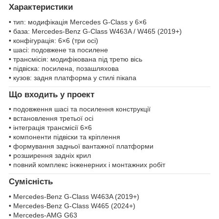
Характеристики
• тип: модифікація Mercedes G-Class у 6×6
• база: Mercedes-Benz G-Class W463A / W465 (2019+)
• конфігурація: 6×6 (три осі)
• шасі: подовжене та посилене
• трансмісія: модифікована під третю вісь
• підвіска: посилена, позашляхова
• кузов: задня платформа у стилі пікапа
Що входить у проект
• подовження шасі та посилення конструкції
• встановлення третьої осі
• інтеграція трансмісії 6×6
• компоненти підвіски та кріплення
• формування задньої вантажної платформи
• розширення задніх крил
• повний комплекс інженерних і монтажних робіт
Сумісність
• Mercedes-Benz G-Class W463A (2019+)
• Mercedes-Benz G-Class W465 (2024+)
• Mercedes-AMG G63