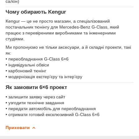
салон)
Чому обирають Kengur
Kengur — це не просто магазин, а спеціалізований
постачальник тюнінгу для Mercedes-Benz G-Class, який
працює з перевіреними виробниками та інженерними
студіями.
Ми пропонуємо не тільки аксесуари, а й складні проекти, такі
як:
• переобладнання G-Class 6×6
• індивідуальні обвіси
• карбоновий тюнінг
• модернізація екстер’єру та інтер’єру
Як замовити 6×6 проект
• залишити заявку через сайт
• узгодити технічне завдання
• передати автомобіль для переобладнання
• отримати готовий ексклюзивний G-Class 6×6
Приховати