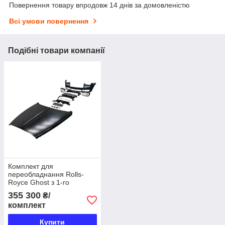
Повернення товару впродовж 14 днів за домовленістю
Всі умови повернення
Подібні товари компанії
Комплект для
переобладнання Rolls-
Royce Ghost з 1-го
покоління на 3-тє
355 300
₴/
покоління (2010–2014 →
комплект
2018–2021)
Купити