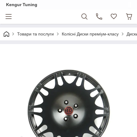
Kengur Tuning
Товари та послуги
Колісні Диски преміум-класу
Диск