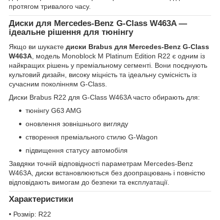
протягом тривалого часу.
Диски для Mercedes-Benz G-Class W463A —
ідеальне рішення для тюнінгу
Якщо ви шукаєте
диски Brabus для Mercedes-Benz G-Class
W463A
, модель Monoblock M Platinum Edition R22 є одним із
найкращих рішень у преміальному сегменті. Вони поєднують
культовий дизайн, високу міцність та ідеальну сумісність із
сучасним поколінням G-Class.
Диски Brabus R22 для G-Class W463A часто обирають для:
тюнінгу G63 AMG
оновлення зовнішнього вигляду
створення преміального стилю G-Wagon
підвищення статусу автомобіля
Завдяки точній відповідності параметрам Mercedes-Benz
W463A, диски встановлюються без доопрацювань і повністю
відповідають вимогам до безпеки та експлуатації.
Характеристики
• Розмір: R22