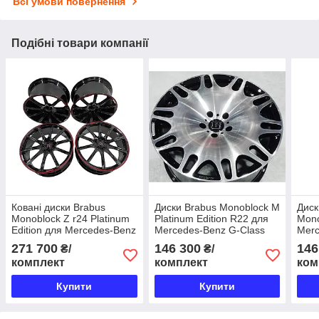
Всі умови повернення
Подібні товари компанії
Ковані диски Brabus
Диски Brabus Monoblock M
Диск
Monoblock Z r24 Platinum
Platinum Edition R22 для
Mono
Edition для Mercedes-Benz
Mercedes-Benz G-Class
Merc
W463 W463A
W463 / W463A
W463
271 700
146 300
146
₴/
₴/
комплект
комплект
ком
Купити
Купити