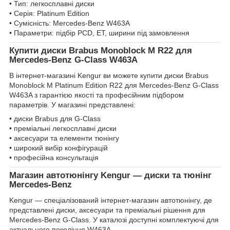
• Тип: легкосплавні диски
• Серія: Platinum Edition
• Сумісність: Mercedes-Benz W463A
• Параметри: підбір PCD, ET, ширини під замовлення
Купити диски Brabus Monoblock M R22 для
Mercedes-Benz G-Class W463A
В інтернет-магазині Kengur ви можете купити диски Brabus
Monoblock M Platinum Edition R22 для Mercedes-Benz G-Class
W463A з гарантією якості та професійним підбором
параметрів. У магазині представлені:
• диски Brabus для G-Class
• преміальні легкосплавні диски
• аксесуари та елементи тюнінгу
• широкий вибір конфігурацій
• професійна консультація
Магазин автотюнінгу Kengur — диски та тюнінг
Mercedes-Benz
Kengur — спеціалізований інтернет-магазин автотюнінгу, де
представлені диски, аксесуари та преміальні рішення для
Mercedes-Benz G-Class. У каталозі доступні комплектуючі для
актуального покоління W463A.