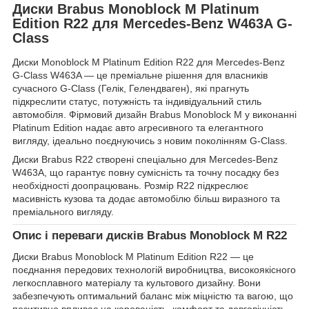
Диски Brabus Monoblock M Platinum
Edition R22 для Mercedes-Benz W463A G-
Class
Диски Monoblock M Platinum Edition R22 для Mercedes-Benz
G-Class W463A — це преміальне рішення для власників
сучасного G-Class (Гелік, Гелендваген), які прагнуть
підкреслити статус, потужність та індивідуальний стиль
автомобіля. Фірмовий дизайн Brabus Monoblock M у виконанні
Platinum Edition надає авто агресивного та елегантного
вигляду, ідеально поєднуючись з новим поколінням G-Class.
Диски Brabus R22 створені спеціально для Mercedes-Benz
W463A, що гарантує повну сумісність та точну посадку без
необхідності доопрацювань. Розмір R22 підкреслює
масивність кузова та додає автомобілю більш виразного та
преміального вигляду.
Опис і переваги дисків Brabus Monoblock M R22
Диски Brabus Monoblock M Platinum Edition R22 — це
поєднання передових технологій виробництва, високоякісного
легкосплавного матеріалу та культового дизайну. Вони
забезпечують оптимальний баланс між міцністю та вагою, що