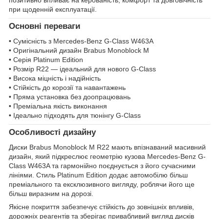
позитивно впливає на керованість, комфорт та довговічність
при щоденній експлуатації.
Основні переваги
• Сумісність з Mercedes-Benz G-Class W463A
• Оригінальний дизайн Brabus Monoblock M
• Серія Platinum Edition
• Розмір R22 — ідеальний для нового G-Class
• Висока міцність і надійність
• Стійкість до корозії та навантажень
• Пряма установка без доопрацювань
• Преміальна якість виконання
• Ідеально підходять для тюнінгу G-Class
Особливості дизайну
Диски Brabus Monoblock M R22 мають впізнаваний масивний
дизайн, який підкреслює геометрію кузова Mercedes-Benz G-
Class W463A та гармонійно поєднується з його сучасними
лініями. Стиль Platinum Edition додає автомобілю більш
преміального та ексклюзивного вигляду, роблячи його ще
більш виразним на дорозі.
Якісне покриття забезпечує стійкість до зовнішніх впливів,
дорожніх реагентів та зберігає привабливий вигляд дисків