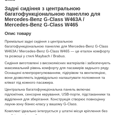
Задні сидіння з центральною
багатофункціональною панеллю для
Mercedes-Benz G-Class W463A /
Mercedes-Benz G-Class W465
Опис товару
Преміальні задні сидіння з центральною
багатофункціональною панеллю для Mercedes-Benz G-Class
W463A / Mercedes-Benz G-Class W465 — це еталон комфорту
та розкоші у стилі Maybach / Brabus.
Сидіння виготовлені з високоякісних матеріалів і забезпечують
максимальний рівень комфорту для пасажирів заднього ряду.
Оснащені електрорегулюванням, підігрівом та вентиляцією,
вони дозволяють індивідуально налаштувати положення та
клімат під кожного пасажира.
Центральна багатофункціональна панель включає
підлокітник, сенсорне керування, USB-порти, підстаканники та
відділення для зберігання. Конструкція створює повноцінну
лаунж-зону бізнес-класу у вашому G-Class.
Комплект ідеально інтегрується у штатні місця кріплення без