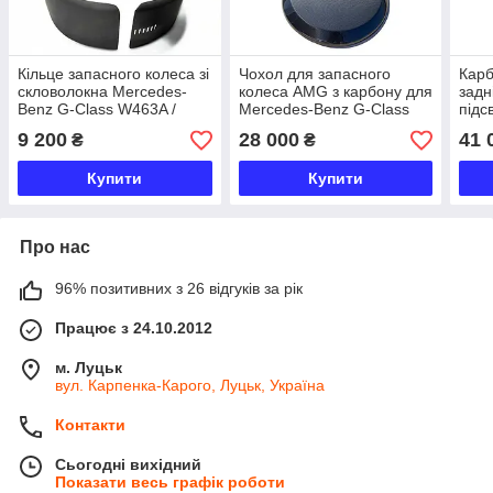
Кільце запасного колеса зі
Чохол для запасного
Карб
скловолокна Mercedes-
колеса AMG з карбону для
задн
Benz G-Class W463A /
Mercedes-Benz G-Class
підс
W465
W463A / W465
AMG
9 200
28 000
41 
₴
₴
G-Cl
Купити
Купити
Про нас
96% позитивних з 26 відгуків за рік
Працює з 24.10.2012
м. Луцьк
вул. Карпенка-Карого, Луцьк, Україна
Контакти
Сьогодні вихідний
Показати весь графік роботи