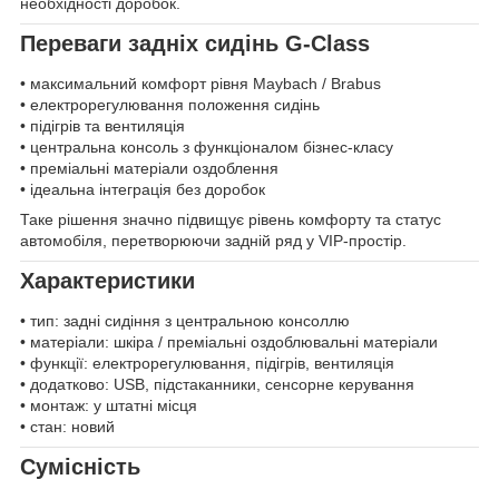
необхідності доробок.
Переваги задніх сидінь G-Class
• максимальний комфорт рівня Maybach / Brabus
• електрорегулювання положення сидінь
• підігрів та вентиляція
• центральна консоль з функціоналом бізнес-класу
• преміальні матеріали оздоблення
• ідеальна інтеграція без доробок
Таке рішення значно підвищує рівень комфорту та статус
автомобіля, перетворюючи задній ряд у VIP-простір.
Характеристики
• тип: задні сидіння з центральною консоллю
• матеріали: шкіра / преміальні оздоблювальні матеріали
• функції: електрорегулювання, підігрів, вентиляція
• додатково: USB, підстаканники, сенсорне керування
• монтаж: у штатні місця
• стан: новий
Сумісність