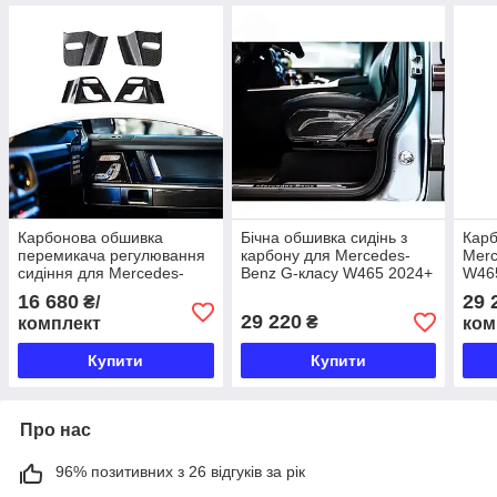
Карбонова обшивка
Бічна обшивка сидінь з
Карб
перемикача регулювання
карбону для Mercedes-
Merc
сидіння для Mercedes-
Benz G-класу W465 2024+
W46
Benz G-класу W465 2024+
16 680
29 
₴/
29 220
₴
комплект
ком
Купити
Купити
Про нас
96% позитивних з 26 відгуків за рік