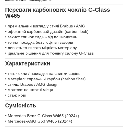
Переваги карбонових чохлів G-Class
W465
• преміальний вигляд у стилі Brabus / AMG
• ефектний карбоновий дизайн (carbon look)
• захист спинок сидінь від пошкоджень
• точна посадка без люфтів і зазорів
• легкість та висока міцність матеріалу
• ідеальне рішення для тюнінгу салону G-Class
Характеристики
• тип: чохли / накладки на спинки сидінь
• матеріал: справжній карбон (carbon fiber)
• стиль: Brabus / AMG design
• монтаж: на штатні місця
• стан: нові
Сумісність
• Mercedes-Benz G-Class W465 (2024+)
• Mercedes-AMG G63 W465 (2024+)