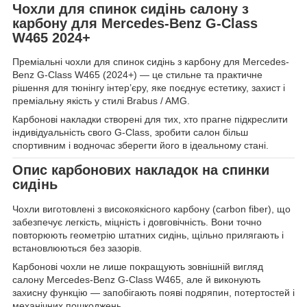
Чохли для спинок сидінь салону з
карбону для Mercedes-Benz G-Class
W465 2024+
Преміальні чохли для спинок сидінь з карбону для Mercedes-
Benz G-Class W465 (2024+) — це стильне та практичне
рішення для тюнінгу інтер’єру, яке поєднує естетику, захист і
преміальну якість у стилі Brabus / AMG.
Карбонові накладки створені для тих, хто прагне підкреслити
індивідуальність свого G-Class, зробити салон більш
спортивним і водночас зберегти його в ідеальному стані.
Опис карбонових накладок на спинки
сидінь
Чохли виготовлені з високоякісного карбону (carbon fiber), що
забезпечує легкість, міцність і довговічність. Вони точно
повторюють геометрію штатних сидінь, щільно прилягають і
встановлюються без зазорів.
Карбонові чохли не лише покращують зовнішній вигляд
салону Mercedes-Benz G-Class W465, але й виконують
захисну функцію — запобігають появі подряпин, потертостей і
механічних пошкоджень.