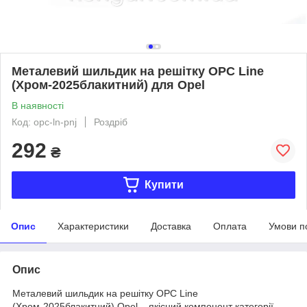
Металевий шильдик на решітку OPC Line
(Хром-2025блакитний) для Opel
В наявності
Код: opc-ln-pnj
Роздріб
292
₴
Купити
Опис
Характеристики
Доставка
Оплата
Умови п
Опис
Металевий шильдик на решітку OPC Line
(Хром-2025блакитний) Opel – якісний компонент категорії