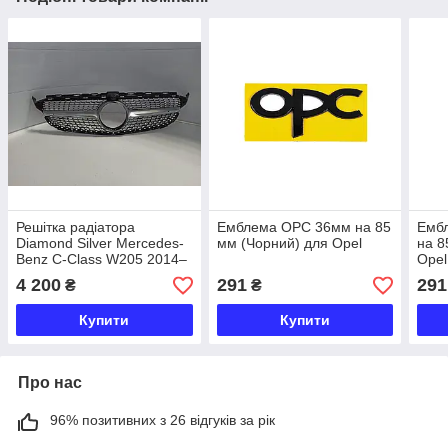
Решітка радіатора
Емблема OPC 36мм на 85
Емб
Diamond Silver Mercedes-
мм (Чорний) для Opel
на 8
Benz C-Class W205 2014–
Opel
2018 під камеру
4 200
291
291
₴
₴
Купити
Купити
Про нас
96% позитивних з 26 відгуків за рік