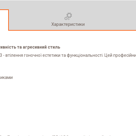
Характеристики
ивність та агресивний стиль
3 - втілення гоночної естетики та функціональності. Цей професійн
никами