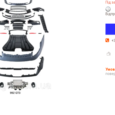
Під 
Відпр
+3
повер