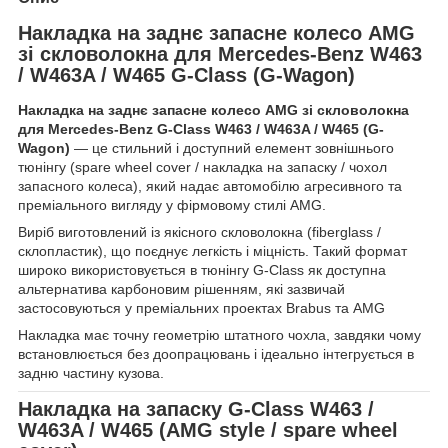
Накладка на заднє запасне колесо AMG
зі скловолокна для Mercedes-Benz W463
/ W463A / W465 G-Class (G-Wagon)
Накладка на заднє запасне колесо AMG зі скловолокна
для Mercedes-Benz G-Class W463 / W463A / W465 (G-
Wagon)
— це стильний і доступний елемент зовнішнього
тюнінгу (spare wheel cover / накладка на запаску / чохол
запасного колеса), який надає автомобілю агресивного та
преміального вигляду у фірмовому стилі AMG.
Виріб виготовлений із якісного скловолокна (fiberglass /
склопластик), що поєднує легкість і міцність. Такий формат
широко використовується в тюнінгу G-Class як доступна
альтернатива карбоновим рішенням, які зазвичай
застосовуються у преміальних проектах Brabus та AMG
Накладка має точну геометрію штатного чохла, завдяки чому
встановлюється без доопрацювань і ідеально інтегрується в
задню частину кузова.
Накладка на запаску G-Class W463 /
W463A / W465 (AMG style / spare wheel