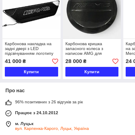
Карбонова накладка на
Карбонова кришка
Кар
задні двері з LED
запасного колеса з
на з
підсвічуванням логотипу
написом AMG для
Merc
AMG для Mercedes-Benz
Mercedes-Benz G-Class
W46
41 000
28 000
24 
₴
₴
G-Class W463A / W465
W463 (1979–2018)
Купити
Купити
Про нас
96% позитивних з 26 відгуків за рік
Працює з 24.10.2012
м. Луцьк
вул. Карпенка-Карого, Луцьк, Україна