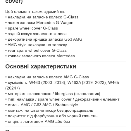
cover)
Цей елемент також відомий як:
• накладка на запасне колесо G-Class
• чохол запаски Mercedes G-Wagon
• spare wheel cover G-Class
• задній кожух запасного колеса
• декоративна кришка запаски G63 AMG
• AMG style накладка на запаску
• rear spare wheel cover G-Class
• ковпак запасного колеса Mercedes
Основні характеристики
• накладка на запасне колесо AMG G-Class
• сумісність: W463 (2000–2018), W463A (2019–2023), W465
(2024+)
• матеріал: скловолокно / fiberglass (склопластик)
• тип: накладка / spare wheel cover / декоративний елемент
• стиль: AMG / G63 AMG / Brabus style
• монтаж: на штатне місце без доопрацювань
• покриття: під фарбування або чорний глянець
• опція: з логотипом AMG або без