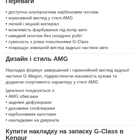
Переваги
• доступна альтернатива карбоновим чохлам
• агресивний вигляд у стилі AMG
• легкий і міцний матеріал
• можливість фарбування під колір авто
• швидкий монтаж без складних робіт
• сумісність з усіма поколіннями G-Class
• покращує зовнішній вигляд задньої частини авто
Дизайн і стиль AMG
Накладка формує завершений і гармонійний вигляд задньої
частини G-Wagon, підкреслюючи масивність кузова та
додаючи спортивного характеру у стилі AMG.
Ідеально поєднується з:
• AMG обвісами
• задніми дифузорами
• даховими спойлерами
• карбоновими капотами
• накладками на дзеркала
Купити накладку на запаску G-Class в
Kengur