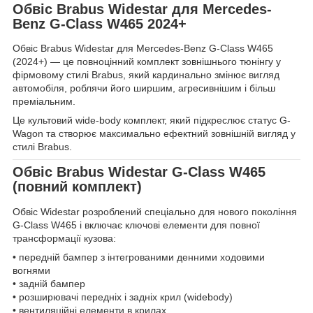
Обвіс Brabus Widestar для Mercedes-
Benz G-Class W465 2024+
Обвіс Brabus Widestar для Mercedes-Benz G-Class W465
(2024+) — це повноцінний комплект зовнішнього тюнінгу у
фірмовому стилі Brabus, який кардинально змінює вигляд
автомобіля, роблячи його ширшим, агресивнішим і більш
преміальним.
Це культовий wide-body комплект, який підкреслює статус G-
Wagon та створює максимально ефектний зовнішній вигляд у
стилі Brabus.
Обвіс Brabus Widestar G-Class W465
(повний комплект)
Обвіс Widestar розроблений спеціально для нового покоління
G-Class W465 і включає ключові елементи для повної
трансформації кузова:
• передній бампер з інтегрованими денними ходовими
вогнями
• задній бампер
• розширювачі передніх і задніх крил (widebody)
• вентиляційні елементи в крилах