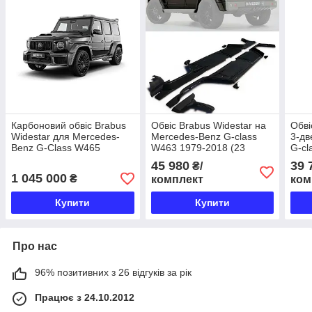
Карбоновий обвіс Brabus
Обвіс Brabus Widestar на
Обві
Widestar для Mercedes-
Mercedes-Benz G-class
3-дв
Benz G-Class W465
W463 1979-2018 (23
G-cl
(2024+)
елементи) (скловолокно)
(16 
45 980
39 
₴/
(скл
1 045 000
₴
комплект
ком
Купити
Купити
Про нас
96% позитивних з 26 відгуків за рік
Працює з 24.10.2012