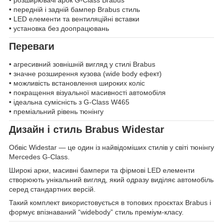
• розширювачі арок G-Class Brabus
• передній і задній бампер Brabus стиль
• LED елементи та вентиляційні вставки
• установка без доопрацювань
Переваги
• агресивний зовнішній вигляд у стилі Brabus
• значне розширення кузова (wide body ефект)
• можливість встановлення широких коліс
• покращення візуальної масивності автомобіля
• ідеальна сумісність з G-Class W465
• преміальний рівень тюнінгу
Дизайн і стиль Brabus Widestar
Обвіс Widestar — це один із найвідоміших стилів у світі тюнінгу
Mercedes G-Class.
Широкі арки, масивні бампери та фірмові LED елементи
створюють унікальний вигляд, який одразу виділяє автомобіль
серед стандартних версій.
Такий комплект використовується в топових проєктах Brabus і
формує впізнаваний “widebody” стиль преміум-класу.