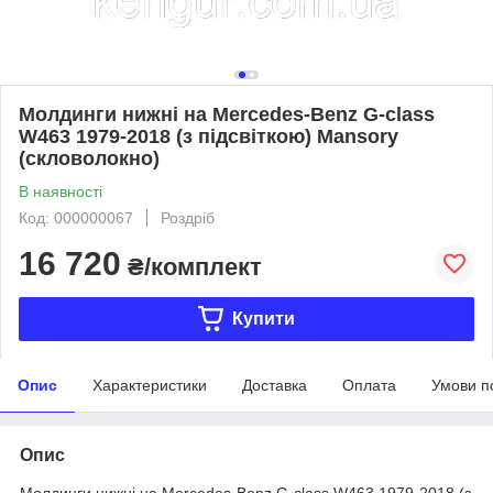
Молдинги нижні на Mercedes-Benz G-class
W463 1979-2018 (з підсвіткою) Mansory
(скловолокно)
В наявності
Код: 000000067
Роздріб
16 720
₴/комплект
Купити
Опис
Характеристики
Доставка
Оплата
Умови п
Опис
Молдинги нижні на Mercedes-Benz G-class W463 1979-2018 (з