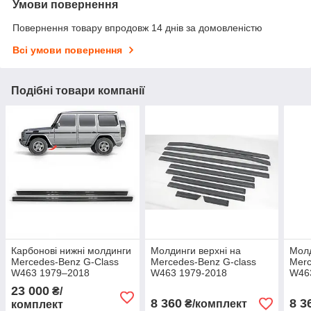
Умови повернення
Повернення товару впродовж 14 днів за домовленістю
Всі умови повернення
Подібні товари компанії
Карбонові нижні молдинги
Молдинги верхні на
Молд
Mercedes-Benz G-Class
Mercedes-Benz G-class
Merc
W463 1979–2018
W463 1979-2018
W463
(скловолокно)
двер
23 000
₴/
8 360
8 3
₴/комплект
комплект