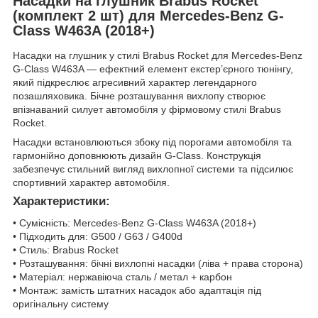
Насадки на глушник Brabus Rocket
(комплект 2 шт) для Mercedes-Benz G-
Class W463A (2018+)
Насадки на глушник у стилі Brabus Rocket для Mercedes-Benz
G-Class W463A — ефектний елемент екстер’єрного тюнінгу,
який підкреслює агресивний характер легендарного
позашляховика. Бічне розташування вихлопу створює
впізнаваний силует автомобіля у фірмовому стилі Brabus
Rocket.
Насадки встановлюються збоку під порогами автомобіля та
гармонійно доповнюють дизайн G-Class. Конструкція
забезпечує стильний вигляд вихлопної системи та підсилює
спортивний характер автомобіля.
Характеристики:
• Сумісність: Mercedes-Benz G-Class W463A (2018+)
• Підходить для: G500 / G63 / G400d
• Стиль: Brabus Rocket
• Розташування: бічні вихлопні насадки (ліва + права сторона)
• Матеріал: нержавіюча сталь / метал + карбон
• Монтаж: замість штатних насадок або адаптація під
оригінальну систему