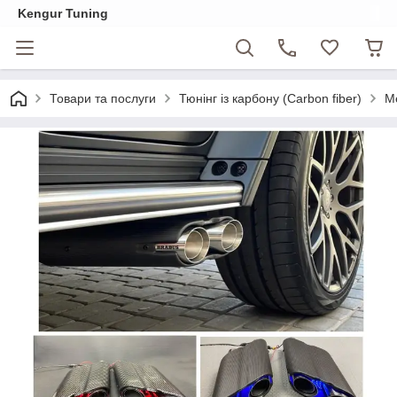
Kengur Tuning
Товари та послуги
Тюнінг із карбону (Carbon fiber)
M