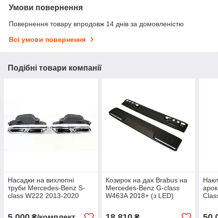
Умови повернення
Повернення товару впродовж 14 днів за домовленістю
Всі умови повернення
Подібні товари компанії
Насадки на вихлопні
Козирок на дах Brabus на
Накл
труби Mercedes-Benz S-
Mercedes-Benz G-class
арок
class W222 2013-2020
W463A 2018+ (з LED)
Clas
(скловолокно)
Rock
5 000
18 810
50 
₴/комплект
₴