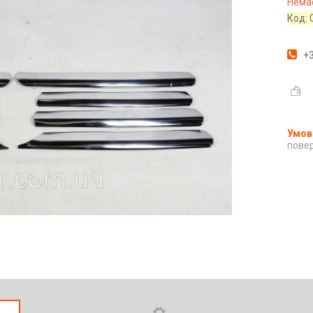
Немає
Код:
+3
повер