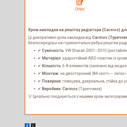
Опис
Хром накладки на решітку радіатора (Carmos) дл
Ці декоративні хром накладки від
Carmos (Туреччи
безпосередньо на горизонтальні ребра решітки рад
✔
Сумісність
: VW Sharan 2001–2010 (рестайлін
✔
Матеріал
: ударостійкий ABS-пластик із хр
✔
Кількість
: 6-8 елементів (залежно від модел
✔
Монтаж
: на двосторонній 3M-скотч — легко 
✔
Поверхня
: глянцева, дзеркальна, стійка до у
✔
Виробник
:
Carmos
(Туреччина)
💡 Ідеально поєднуються з іншими хром-аксесуарами