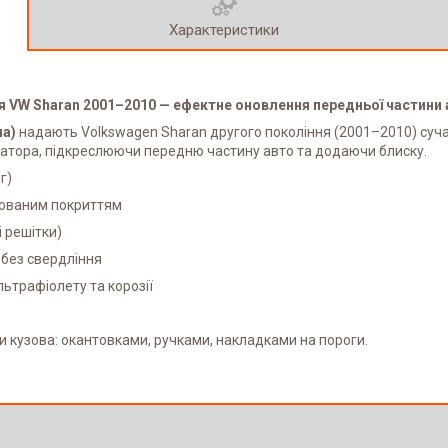
Характеристики
я VW Sharan 2001–2010 — ефектне оновлення передньої частини 
на)
надають Volkswagen Sharan другого покоління (2001–2010) суч
іатора, підкреслюючи передню частину авто та додаючи блиску.
г)
омованим покриттям
і решітки)
і без свердління
льтрафіолету та корозії
 кузова: окантовками, ручками, накладками на пороги.