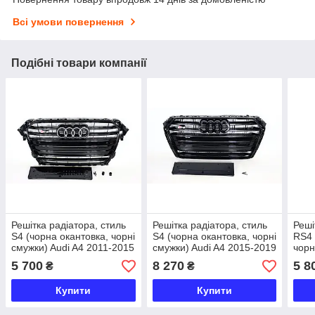
Всі умови повернення
Подібні товари компанії
Решітка радіатора, стиль
Решітка радіатора, стиль
Реші
S4 (чорна окантовка, чорні
S4 (чорна окантовка, чорні
RS4 
смужки) Audi A4 2011-2015
смужки) Audi A4 2015-2019
чорн
Audi
5 700
8 270
5 8
₴
₴
Купити
Купити