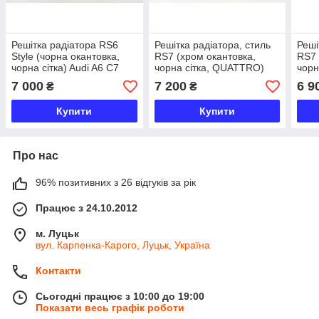
Решітка радіатора RS6
Решітка радіатора, стиль
Реші
Style (чорна окантовка,
RS7 (хром окантовка,
RS7 
чорна сітка) Audi A6 C7
чорна сітка, QUATTRO)
чорн
2014–2018
Audi A7 2014-2017
201
7 000
7 200
6 9
₴
₴
Купити
Купити
Про нас
96% позитивних з 26 відгуків за рік
Працює з 24.10.2012
м. Луцьк
вул. Карпенка-Карого, Луцьк, Україна
Контакти
Сьогодні працює з 10:00 до 19:00
Показати весь графік роботи