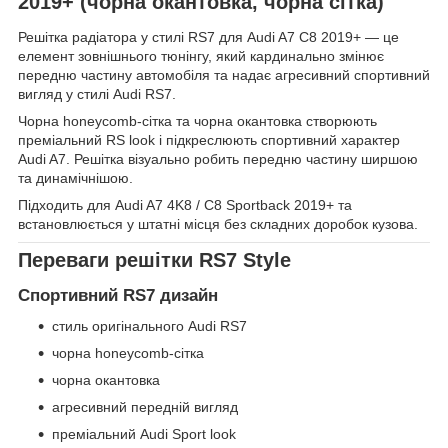
2019+ (чорна окантовка, чорна сітка)
Решітка радіатора у стилі RS7 для Audi A7 C8 2019+ — це
елемент зовнішнього тюнінгу, який кардинально змінює
передню частину автомобіля та надає агресивний спортивний
вигляд у стилі Audi RS7.
Чорна honeycomb-сітка та чорна окантовка створюють
преміальний RS look і підкреслюють спортивний характер
Audi A7. Решітка візуально робить передню частину ширшою
та динамічнішою.
Підходить для Audi A7 4K8 / C8 Sportback 2019+ та
встановлюється у штатні місця без складних доробок кузова.
Переваги решітки RS7 Style
Спортивний RS7 дизайн
стиль оригінального Audi RS7
чорна honeycomb-сітка
чорна окантовка
агресивний передній вигляд
преміальний Audi Sport look