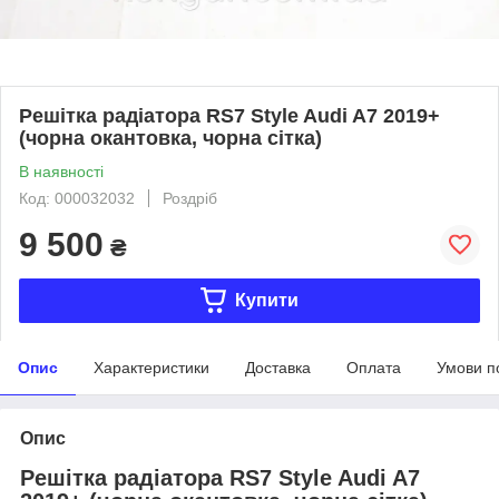
Решітка радіатора RS7 Style Audi A7 2019+
(чорна окантовка, чорна сітка)
В наявності
Код: 000032032
Роздріб
9 500
₴
Купити
Опис
Характеристики
Доставка
Оплата
Умови п
Опис
Решітка радіатора RS7 Style Audi A7