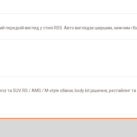
й передній вигляд у стилі RS5. Авто виглядає ширшим, нижчим і 
z та SUV. RS / AMG / M-style обвіси, body kit рішення, рестайлінг 