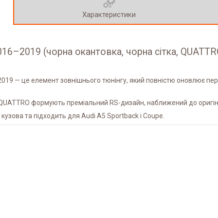
Характеристики
2016–2019 (чорна окантовка, чорна сітка, QUATTR
–2019 — це елемент зовнішнього тюнінгу, який повністю оновлює п
 QUATTRO формують преміальний RS-дизайн, наближений до оригіна
узова та підходить для Audi A5 Sportback і Coupe.