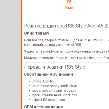
Опис
Решітка радіатора RS5 Style Audi A5 
Опис товару
Решітка радіатора в стилі RS5 для Audi A5 B9 2016
спортивний вигляд у стилі Audi RS5.
Чорна honeycomb-сітка, чорна окантовка та акцент
Модель встановлюється в штатні місця без доробок к
Переваги решітки RS5 Style
Спортивний RS5 дизайн
стиль Audi RS5
агресивна honeycomb-сітка
візуально ширший передок
преміальний Audi Sport look
ефект RS conversion
OEM встановлення