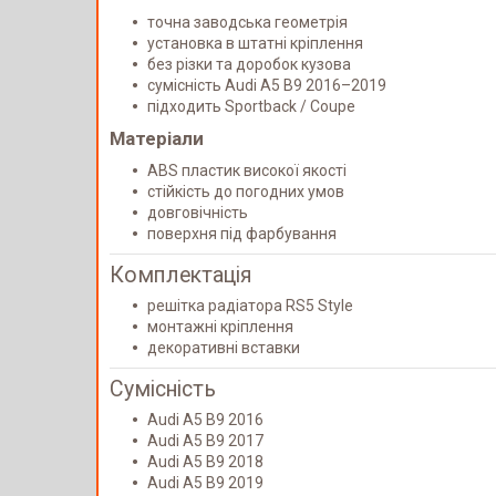
точна заводська геометрія
установка в штатні кріплення
без різки та доробок кузова
сумісність Audi A5 B9 2016–2019
підходить Sportback / Coupe
Матеріали
ABS пластик високої якості
стійкість до погодних умов
довговічність
поверхня під фарбування
Комплектація
решітка радіатора RS5 Style
монтажні кріплення
декоративні вставки
Сумісність
Audi A5 B9 2016
Audi A5 B9 2017
Audi A5 B9 2018
Audi A5 B9 2019