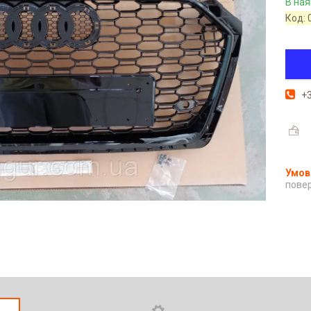
В ная
Код:
+3
повер