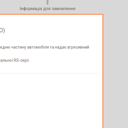
Інформація для замовлення
O)
ередню частину автомобіля та надає агресивний
льної RS-серії.