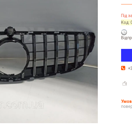
Під 
Код:
Відпр
+3
повер