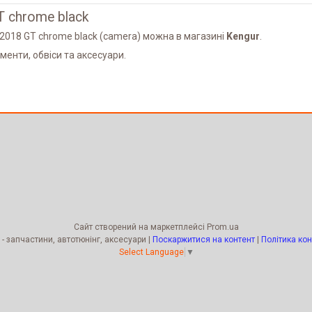
 chrome black
2018 GT chrome black (camera) можна в магазині
Kengur
.
менти, обвіси та аксесуари.
Сайт створений на маркетплейсі
Prom.ua
Kengur Tuning - запчастини, автотюнінг, аксесуари |
Поскаржитися на контент
|
Політика кон
Select Language
▼