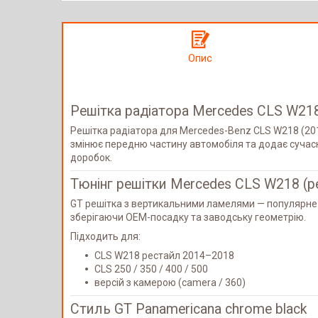
Опис
Решітка радіатора Mercedes CLS W218
Решітка радіатора для Mercedes-Benz CLS W218 (2014
змінює передню частину автомобіля та додає сучас
доробок.
Тюнінг решітки Mercedes CLS W218 (р
GT решітка з вертикальними ламелями — популярне р
зберігаючи OEM-посадку та заводську геометрію.
Підходить для:
CLS W218 рестайл 2014–2018
CLS 250 / 350 / 400 / 500
версій з камерою (camera / 360)
Стиль GT Panamericana chrome black