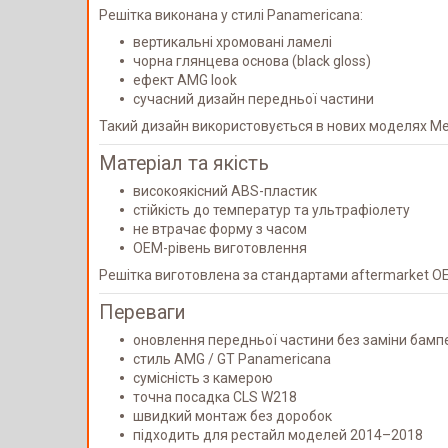
Решітка виконана у стилі Panamericana:
вертикальні хромовані ламелі
чорна глянцева основа (black gloss)
ефект AMG look
сучасний дизайн передньої частини
Такий дизайн використовується в нових моделях Me
Матеріал та якість
високоякісний ABS-пластик
стійкість до температур та ультрафіолету
не втрачає форму з часом
OEM-рівень виготовлення
Решітка виготовлена за стандартами aftermarket OEM
Переваги
оновлення передньої частини без заміни бамп
стиль AMG / GT Panamericana
сумісність з камерою
точна посадка CLS W218
швидкий монтаж без доробок
підходить для рестайл моделей 2014–2018