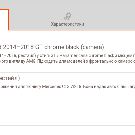
Характеристики
 2014–2018 GT chrome black (camera)
–2018, рестайл) у стилі GT / Panamericana chrome black з місцем 
ного вигляду AMG. Підходить для моделей з фронтальною камерою,
естайл)
ішення для тюнінгу Mercedes CLS W218. Вона надає авто більш агр