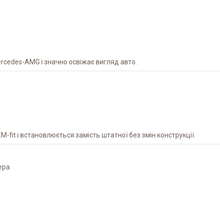
rcedes-AMG і значно освіжає вигляд авто.
-fit і встановлюється замість штатної без змін конструкції.
ера