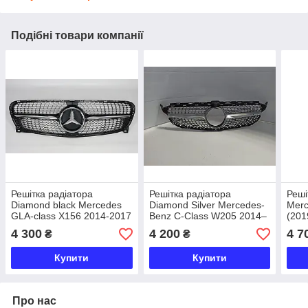
Подібні товари компанії
Решітка радіатора
Решітка радіатора
Реші
Diamond black Mercedes
Diamond Silver Mercedes-
Merc
GLA-class X156 2014-2017
Benz C-Class W205 2014–
(201
2018 під камеру
(Clas
4 300
4 200
4 7
₴
₴
Купити
Купити
Про нас