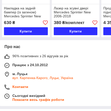
Накладка на задній
Лазер на зсувні двері
Прод
бампер (із загином)
Mercedes Sprinter New
підн
Mercedes Sprinter New
2006-2018
Merc
2006-2018
Сraf
630
380
4 3
₴
₴/комплект
Купити
Купити
Про нас
96% позитивних з 26 відгуків за рік
Працює з 24.10.2012
м. Луцьк
вул. Карпенка-Карого, Луцьк, Україна
Контакти
Сьогодні вихідний
Показати весь графік роботи