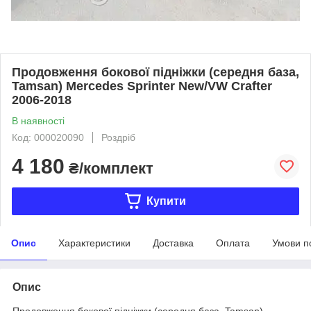
Продовження бокової підніжки (середня база,
Tamsan) Mercedes Sprinter New/VW Сrafter
2006-2018
В наявності
Код: 000020090
Роздріб
4 180
₴/комплект
Купити
Опис
Характеристики
Доставка
Оплата
Умови п
Опис
Продовження бокової підніжки (середня база, Tamsan)