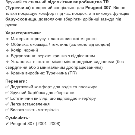
Зручний та стильний
підлокітник виробництва TR
(Туреччина)
створений спеціально для
Peugeot 307
. Він не
тільки покращує комфорт під час поїздок, а й виконує функцію
бару-сховища
, дозволяючи зберігати дрібниці завжди під
рукою.
Характеристики:
🔹 Матеріал корпусу: пластик високої міцності
🔹 Оббивка: екошкіра / текстиль (залежно від моделі)
🔹 Колір: чорний
🔹 Відкривання: верхня кришка з відділенням
🔹 Установка: в штатне місце між передніми сидіннями (без
свердління або з мінімальним доопрацюванням)
🔹 Країна виробник: Туреччина (TR)
Переваги:
✅ Додатковий комфорт для водія та пасажира
✅ Зручний бар/бокс для зберігання
✅ Естетичний вигляд, що відповідає інтер'єру
✅ Легке встановлення
✅ Висока якість матеріалів
Сумісність:
✔ Peugeot 307 (2001–2008)