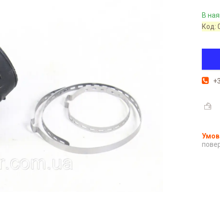
В ная
Код:
+3
повер