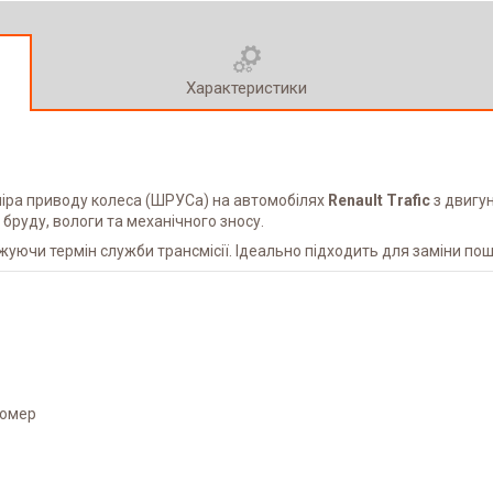
Характеристики
іра приводу колеса (ШРУСа) на автомобілях
Renault Trafic
з двигу
 бруду, вологи та механічного зносу.
уючи термін служби трансмісії. Ідеально підходить для заміни по
томер