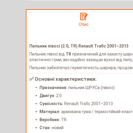
Опис
Пильник півосі (2.0, TR) Renault Trafic 2001–2013
Пильник півосі від
TR
призначений для захисту шарн
еластичної гуми, він надійно захищає вузол від пилу,
Пильник забезпечує герметичність шарніра, продовж
✅ Основні характеристики:
Призначення:
пильник ШРУСа (півосі)
Двигун:
2.0
Сумісність:
Renault Trafic 2001–2013
Матеріал:
армована гума / термостійкий елас
Виробник:
TR
Стан:
новий