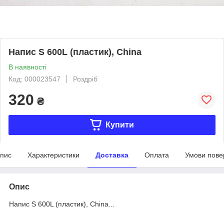
Напис S 600L (пластик), China
В наявності
Код: 000023547
Роздріб
320
₴
Купити
пис
Характеристики
Доставка
Оплата
Умови пове
Опис
Напис S 600L (пластик), China...