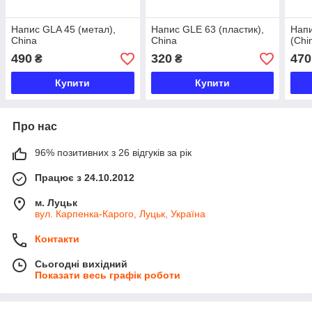
Напис GLA 45 (метал),
Напис GLE 63 (пластик),
Напи
China
China
(Chi
490
320
470
₴
₴
Купити
Купити
Про нас
96% позитивних з 26 відгуків за рік
Працює з 24.10.2012
м. Луцьк
вул. Карпенка-Карого, Луцьк, Україна
Контакти
Сьогодні вихідний
Показати весь графік роботи