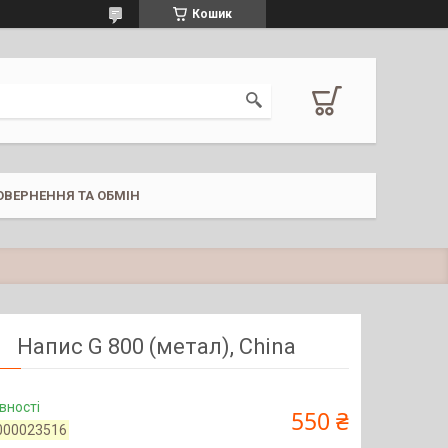
Кошик
ОВЕРНЕННЯ ТА ОБМІН
Напис G 800 (метал), China
вності
550 ₴
000023516