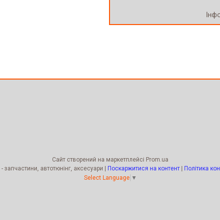
Інф
Сайт створений на маркетплейсі
Prom.ua
Kengur Tuning - запчастини, автотюнінг, аксесуари |
Поскаржитися на контент
|
Політика кон
Select Language
▼