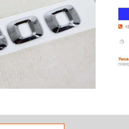
+3
повер