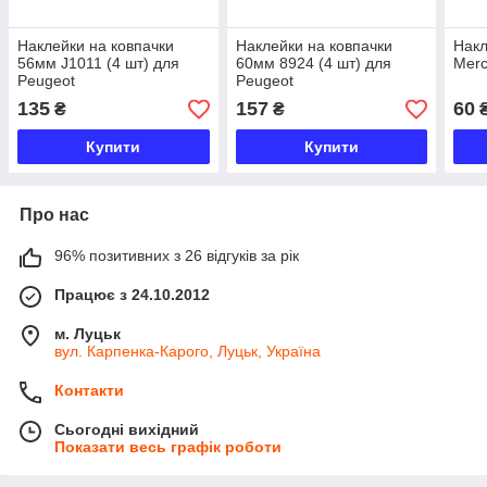
Наклейки на ковпачки
Наклейки на ковпачки
Накл
56мм J1011 (4 шт) для
60мм 8924 (4 шт) для
Mer
Peugeot
Peugeot
135
157
60
₴
₴
₴
Купити
Купити
Про нас
96% позитивних з 26 відгуків за рік
Працює з 24.10.2012
м. Луцьк
вул. Карпенка-Карого, Луцьк, Україна
Контакти
Сьогодні вихідний
Показати весь графік роботи