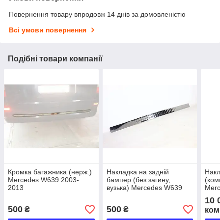
Повернення товару впродовж 14 днів за домовленістю
Всі умови повернення
Подібні товари компанії
Кромка багажника (нерж.)
Накладка на задній
Накл
Mercedes W639 2003-
бампер (без загину,
(ком
2013
вузька) Mercedes W639
Merc
2003-2013
W463
10 
500
500
₴
₴
ком