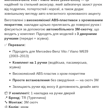
надійний та стильний аксесуар, який забезпечує захист ручок
від подряпин, потертостей і корозії, а також додає
зовнішньому вигляду авто елегантного хромованого акценту.
Виготовлені з
високоякісної ABS-пластмаси з хромованим
покриттям
, накладки щільно прилягають до поверхні ручок і
фіксуються за допомогою
автомобільного 3M-скотчу
, що
входить у комплект. Підходять для моделей з
3 дверними
ручками
(передні + зсувна).
✅
Переваги:
Підходять для Mercedes-Benz Vito / Viano W639
(2003–2013)
Комплект на 1 ручки
(водійська, пасажирська,
зсувна)
Високоякісний ABS-пластик з хром-покриттям
Просте встановлення
без свердління — на скотч 3M
Захищають ручки від зносу й доповнюють дизайн авто
📦
У комплекті:
1 накладка на ручки дверей
📍
Бренд:
TR (Туреччина)
🔧
Монтаж:
3M скотч
🎨
Колір:
хром