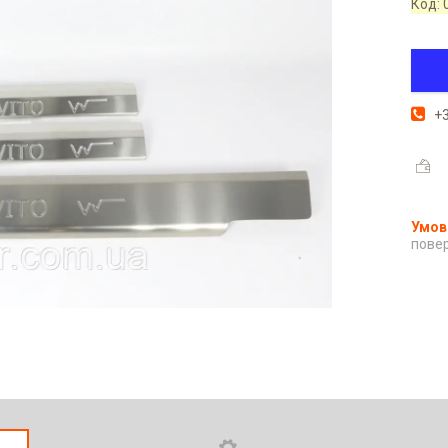
Код:
+3
повер