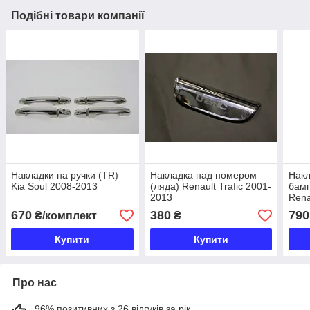
Подібні товари компанії
Накладки на ручки (TR)
Накладка над номером
Накл
Kia Soul 2008-2013
(ляда) Renault Trafic 2001-
бамп
2013
Renau
670
380
790
₴/комплект
₴
Купити
Купити
Про нас
96% позитивних з 26 відгуків за рік