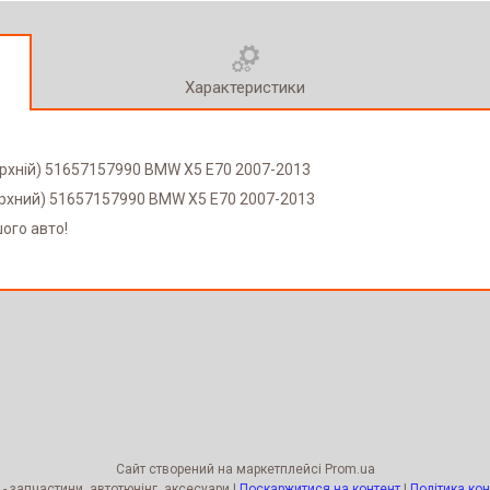
Характеристики
ерхній) 51657157990 BMW X5 E70 2007-2013
рхний) 51657157990 BMW X5 E70 2007-2013
шого авто!
Сайт створений на маркетплейсі
Prom.ua
Kengur Tuning - запчастини, автотюнінг, аксесуари |
Поскаржитися на контент
|
Політика кон