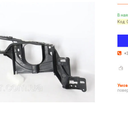
В ная
Код:
+3
повер