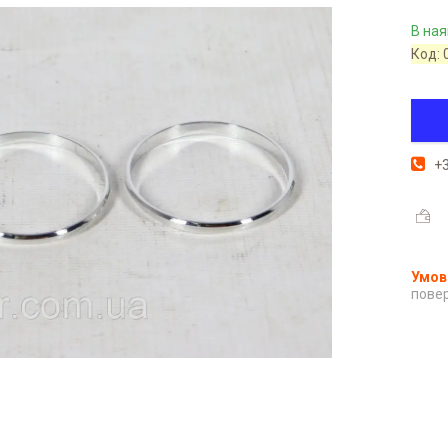
В ная
Код:
+3
повер