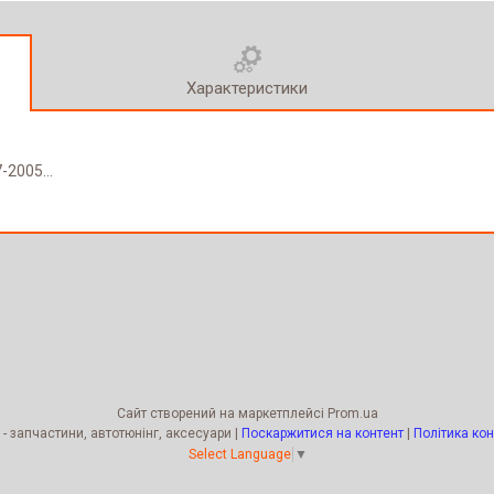
Характеристики
-2005...
Сайт створений на маркетплейсі
Prom.ua
Kengur Tuning - запчастини, автотюнінг, аксесуари |
Поскаржитися на контент
|
Політика кон
Select Language
▼