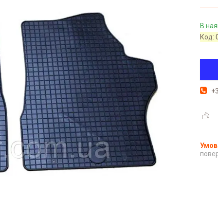
В ная
Код:
+3
повер