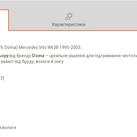
Характеристики
59, Doma) Mercedes Vito W638 1995-2003...
ьору
від бренду
Doma
— ідеальне рішення для підтримання чистоти
хист від бруду, вологи й снігу.
3)
я вологи